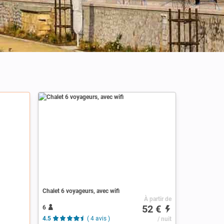
Chalet 6 voyageurs, avec wifi
À partir de
52 €
6
4.5
( 4 avis )
/ nuit