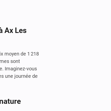
à Ax Les
rix moyen de 1 218
rmes sont
le. Imaginez-vous
ès une journée de
 nature