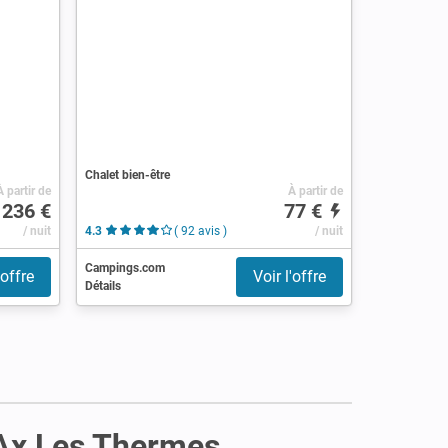
Chalet bien-être
À partir de
À partir de
236 €
77 €
/ nuit
4.3
( 92 avis )
/ nuit
Campings.com
'offre
Voir l'offre
Détails
à Ax Les Thermes