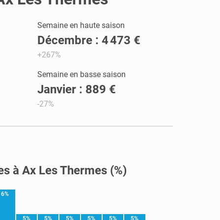
Semaine en haute saison
Décembre : 4 473 €
+267%
Semaine en basse saison
Janvier : 889 €
-27%
es à Ax Les Thermes (%)
16%
5%
5%
5%
5%
5%
5%