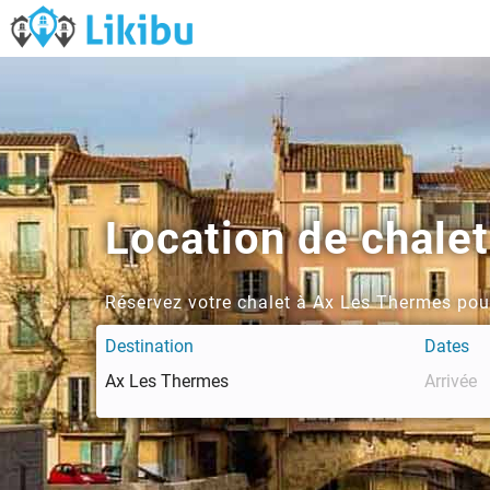
Location de chale
Réservez votre chalet à Ax Les Thermes po
Destination
Dates