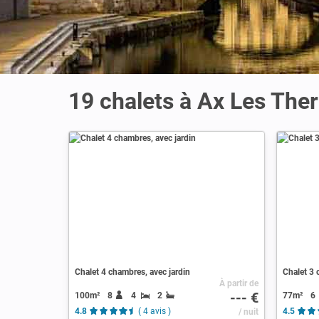
19 chalets à Ax Les The
Chalet 4 chambres, avec jardin
Chalet 3 
À partir de
--- €
100m²
8
4
2
77m²
6
4.8
( 4 avis )
/ nuit
4.5