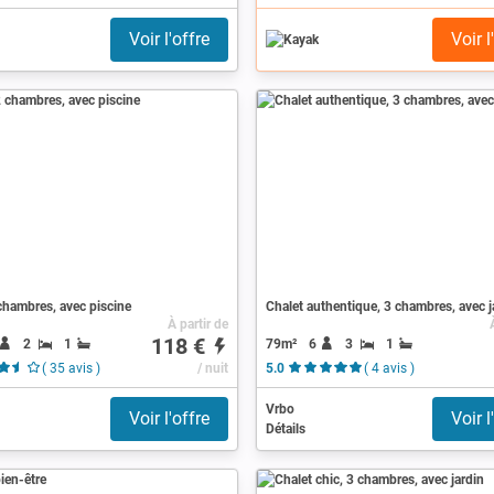
Voir l'offre
Voir l
chambres, avec piscine
Chalet authentique, 3 chambres, avec j
À partir de
118 €
2
1
79m²
6
3
1
( 35 avis )
/ nuit
5.0
( 4 avis )
Vrbo
Voir l'offre
Voir l
Détails