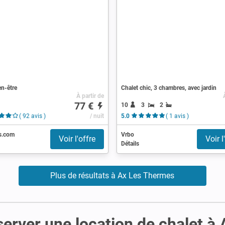
en-être
Chalet chic, 3 chambres, avec jardin
À partir de
77 €
10
3
2
( 92 avis )
/ nuit
5.0
( 1 avis )
s.com
Vrbo
Voir l'offre
Voir l
Détails
Plus de résultats à Ax Les Thermes
server une location de chalet 