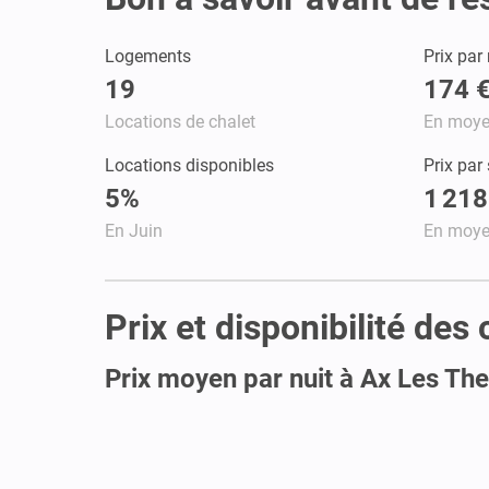
Logements
Prix par 
19
174 
Locations de chalet
En moy
Locations disponibles
Prix par
5%
1 218
En Juin
En moy
Prix et disponibilité de
Prix moyen par nuit à Ax Les Th