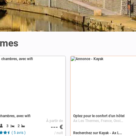
rmes
Annonce
chambres, avec wifi
Optez pour le confort d'un hôtel
À partir de
Ax Les Thermes, France, Occitanie, Midi-Pyrénées, Ariège
--- €
3
2
( 5 avis )
/ nuit
Recherchez sur Kayak - Ax Les Thermes