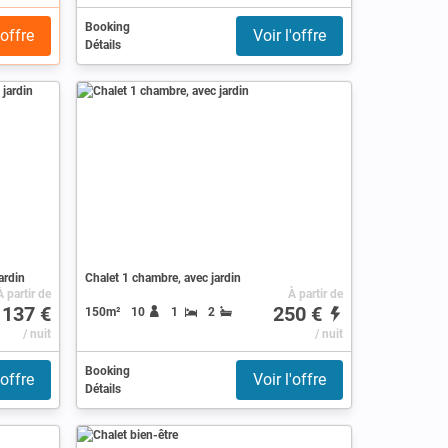
Booking
'offre
Voir l'offre
Détails
ardin
Chalet 1 chambre, avec jardin
À partir de
À partir de
137 €
250 €
150m²
10
1
2
/ nuit
/ nuit
Booking
'offre
Voir l'offre
Détails