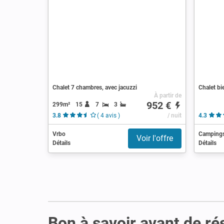
Chalet 7 chambres, avec jacuzzi
Chalet bi
À partir de
952 €
299m²
15
7
3
3.8
( 4 avis )
/ nuit
4.3
Vrbo
Camping
Voir l'offre
Détails
Détails
Bon à savoir avant de ré