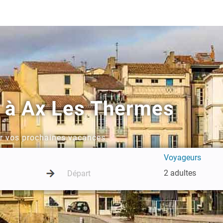
t à Ax Les Thermes
ur vos prochaines vacances
Voyageurs
2 adultes