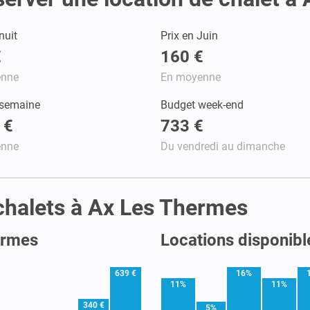
nuit
Prix en Juin
€
160 €
enne
En moyenne
 semaine
Budget week-end
 €
733 €
enne
Du vendredi au dimanche
s chalets à Ax Les Thermes
ermes
Locations disponibl
639 €
16%
11%
11%
340 €
5%