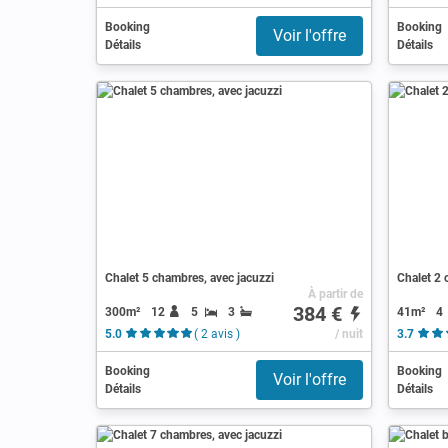
Booking
Booking
Voir l'offre
Détails
Détails
Chalet 5 chambres, avec jacuzzi
Chalet 2 
À partir de
384 €
300m²
12
5
3
41m²
4
5.0
( 2 avis )
/ nuit
3.7
Booking
Booking
Voir l'offre
Détails
Détails