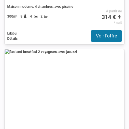
Maison moderne, 4 chambres, avec piscine
À partir de
314 €
300m²
8
4
2
/ nuit
Likibu
Voir l'offre
Détails