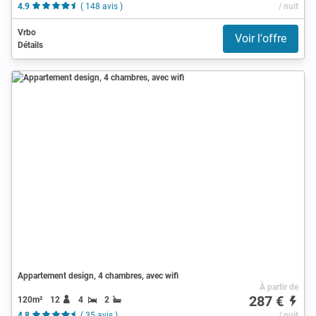
4.9
( 148 avis )
/ nuit
Vrbo
Voir l'offre
Détails
Appartement design, 4 chambres, avec wifi
À partir de
287 €
120m²
12
4
2
4.8
( 35 avis )
/ nuit