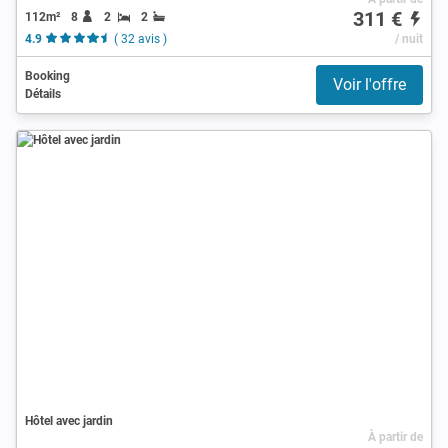
311 €
112m²
8
2
2
4.9
( 32 avis )
/ nuit
Booking
Voir l'offre
Détails
Hôtel avec jardin
À partir de