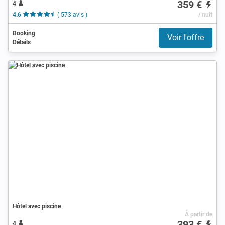
359 €
4
4.6
( 573 avis )
/ nuit
Booking
Voir l'offre
Détails
Hôtel avec piscine
À partir de
393 €
4