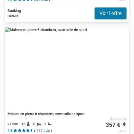
Booking
Voir l'offre
Détails
Maison en pierre 6 chambres, avec salle de sport
À partir de
357 €
218m²
13
6
3
4.9
( 119 avis )
/ nuit