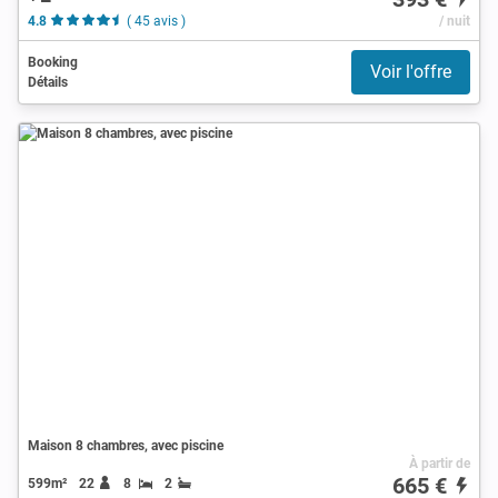
4.8
( 45 avis )
/ nuit
Booking
Voir l'offre
Détails
Maison 8 chambres, avec piscine
À partir de
665 €
599m²
22
8
2