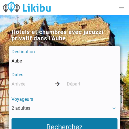
Hôtels et chambres avec jacuzzi
privatif dans l'Aube
Destination
Dates
Voyageurs
2 adultes