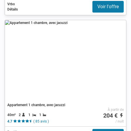
Vrbo
Voir l'offre
Détails
Appartement 1 chambre, avec jacuzzi
À partir de
204 €
40m²
2
1
1
4.7
( 85 avis )
/ nuit