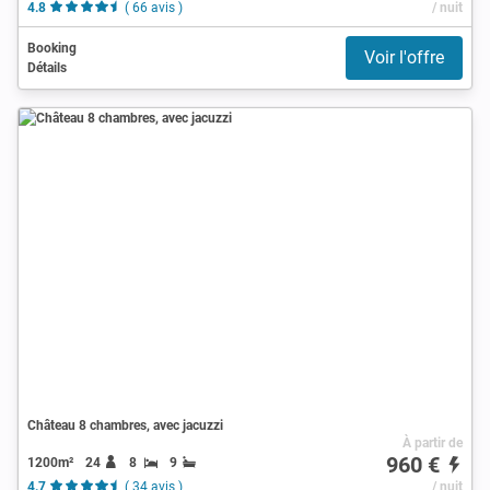
4.8
( 66 avis )
/ nuit
Booking
Voir l'offre
Détails
Château 8 chambres, avec jacuzzi
À partir de
960 €
1200m²
24
8
9
4.7
( 34 avis )
/ nuit