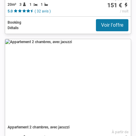
151 €
20m²
3
1
1
5.0
( 32 avis )
/ nuit
Booking
Voir l'offre
Détails
Appartement 2 chambres, avec jacuzzi
À partir de