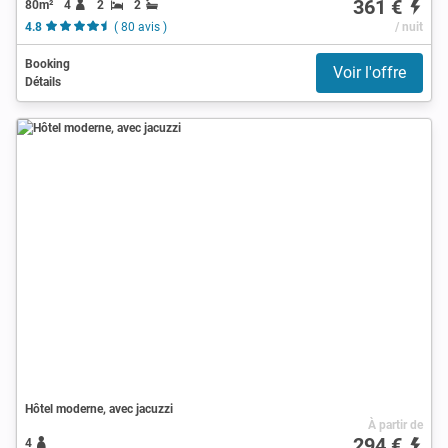
361 €
80m²
4
2
2
4.8
( 80 avis )
/ nuit
Booking
Voir l'offre
Détails
Hôtel moderne, avec jacuzzi
À partir de
294 €
4