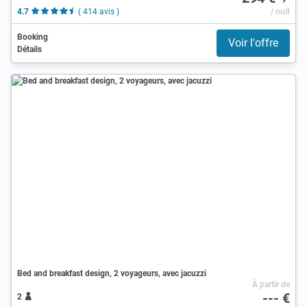
4.7
( 414 avis )
/ nuit
Booking
Voir l'offre
Détails
Bed and breakfast design, 2 voyageurs, avec jacuzzi
À partir de
--- €
2