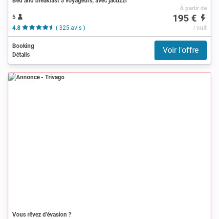
Bed and breakfast 5 voyageurs, avec jacuzzi
À partir de
195 €
5
4.8
( 325 avis )
/ nuit
Booking
Voir l'offre
Détails
Annonce
Vous rêvez d’évasion ?