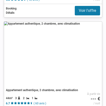
Booking
Voir l'offre
Détails
Appartement authentique, 2 chambres, avec climatisation
À partir de
--- €
44m²
3
2
1
6.7
( 60 avis )
/ nuit