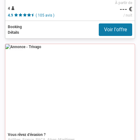
À partir de
--- €
4
4.9
( 105 avis )
/ nuit
Booking
Voir l'offre
Détails
Annonce
Vous rêvez d’évasion ?
Antibes, France, PACA, Alpes-Maritimes