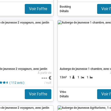
Booking
Voir l'offre
Voir l
Détails
e jeunesse 2 voyageurs, avec jardin
Auberge de jeunesse 1 chambre, avec w
À partir de
--- €
13m²
1
1
1
( 112 avis )
/ nuit
Vrbo
Voir l'offre
Voir l
Détails