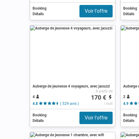
Booking
Booking
Voir l'offre
Détails
Détails
Auberge de jeunesse 4 voyageurs, avec jacuzzi
Auberge d
À partir de
170 €
4
2
4.8
( 529 avis )
/ nuit
4.9
Booking
Booking
Voir l'offre
Détails
Détails