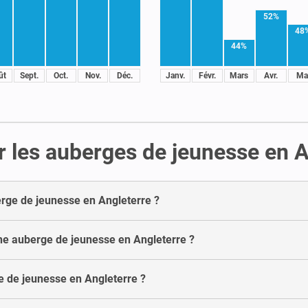
52%
48
44%
ût
Sept.
Oct.
Nov.
Déc.
Janv.
Févr.
Mars
Avr.
Ma
r les auberges de jeunesse en A
rge de jeunesse en Angleterre ?
une auberge de jeunesse en Angleterre ?
 de jeunesse en Angleterre ?