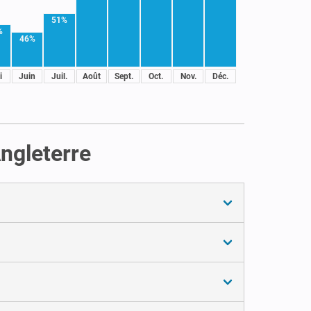
51%
%
46%
i
Juin
Juil.
Août
Sept.
Oct.
Nov.
Déc.
ngleterre