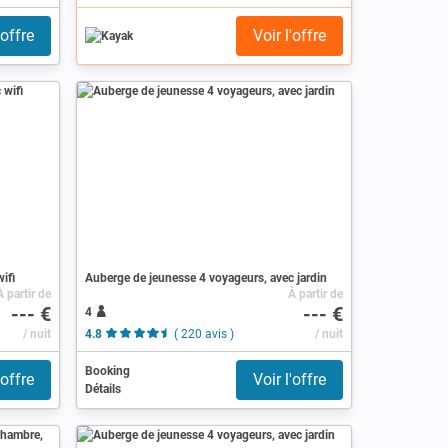
'offre
Voir l'offre
ifi
Auberge de jeunesse 4 voyageurs, avec jardin
À partir de
À partir de
--- €
--- €
4
/ nuit
4.8
( 220 avis )
/ nuit
Booking
'offre
Voir l'offre
Détails