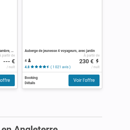
Auberge de jeunesse Agriturismo, 1 chambre, avec wifi
Auberge de jeunesse 4 voyageurs, avec jardin
À partir de
À partir de
--- €
230 €
4
/ nuit
4.8
( 1 021 avis )
/ nuit
Booking
'offre
Voir l'offre
Détails
 en Angleterre