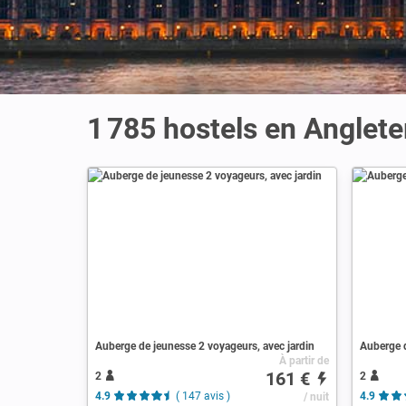
1 785 hostels en Anglete
Auberge de jeunesse 2 voyageurs, avec jardin
Auberge d
À partir de
161 €
2
2
4.9
( 147 avis )
/ nuit
4.9