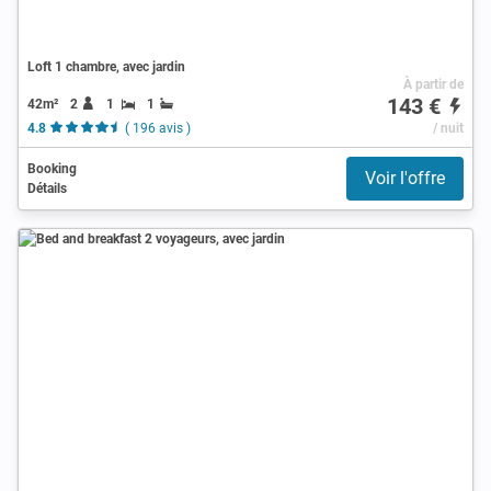
Loft 1 chambre, avec jardin
À partir de
143 €
42m²
2
1
1
4.8
( 196 avis )
/ nuit
Booking
Voir l'offre
Détails