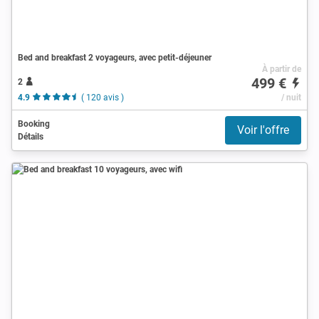
Bed and breakfast 2 voyageurs, avec petit-déjeuner
À partir de
499 €
2
4.9
( 120 avis )
/ nuit
Booking
Voir l'offre
Détails