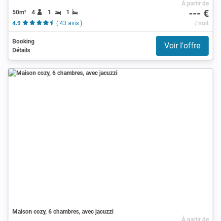
À partir de
--- €
50m²
4
1
1
4.9
( 43 avis )
/ nuit
Booking
Voir l'offre
Détails
Maison cozy, 6 chambres, avec jacuzzi
À partir de