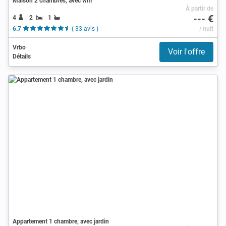
Maison 2 chambres, avec wifi
À partir de
--- €
4
2
1
6.7
( 33 avis )
/ nuit
Vrbo
Voir l'offre
Détails
Appartement 1 chambre, avec jardin