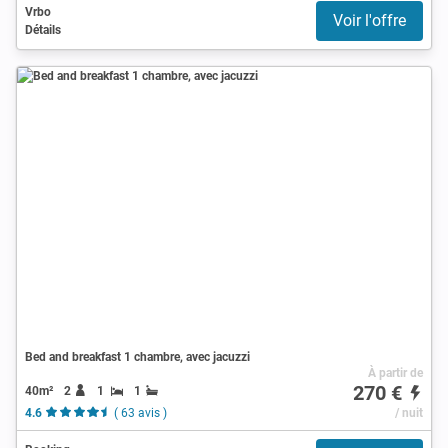
Vrbo
Voir l'offre
Détails
Bed and breakfast 1 chambre, avec jacuzzi
À partir de
270 €
40m²
2
1
1
4.6
( 63 avis )
/ nuit