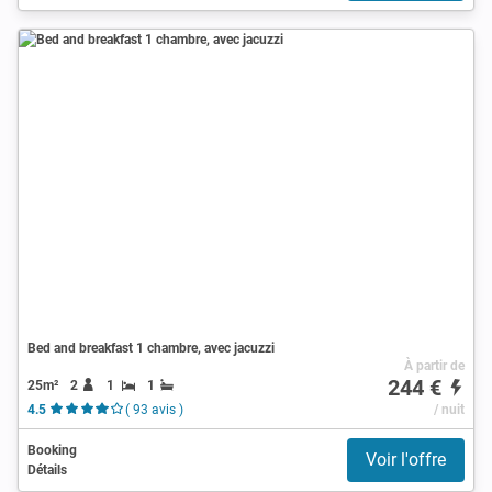
Bed and breakfast 1 chambre, avec jacuzzi
À partir de
244 €
25m²
2
1
1
4.5
( 93 avis )
/ nuit
Booking
Voir l'offre
Détails