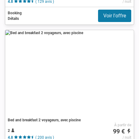
4.8
( 129 avis )
/ nuit
Booking
Voir l'offre
Détails
Bed and breakfast 2 voyageurs, avec piscine
À partir de
99 €
2
4.8
( 200 avis )
/ nuit