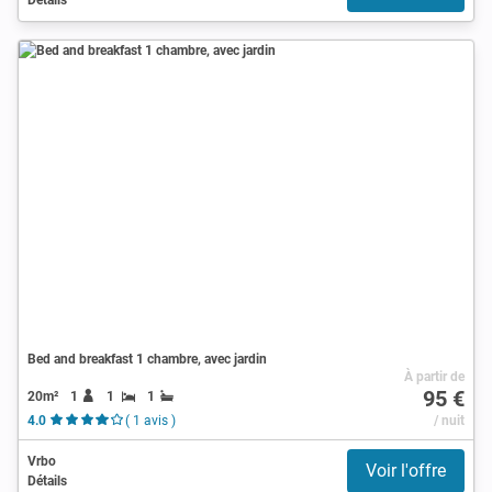
Bed and breakfast 1 chambre, avec jardin
À partir de
95 €
20m²
1
1
1
4.0
( 1 avis )
/ nuit
Vrbo
Voir l'offre
Détails