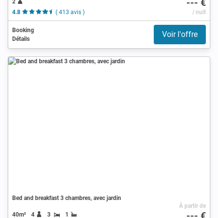
--- €
2
4.8
( 413 avis )
/ nuit
Booking
Voir l'offre
Détails
Bed and breakfast 3 chambres, avec jardin
À partir de
--- €
40m²
4
3
1