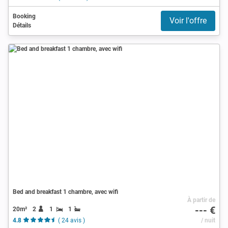
Booking
Voir l'offre
Détails
Bed and breakfast 1 chambre, avec wifi
À partir de
--- €
20m²
2
1
1
4.8
( 24 avis )
/ nuit