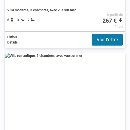
Villa moderne, 3 chambres, avec vue sur mer
À partir de
267 €
6
3
2
/ nuit
Likibu
Voir l'offre
Détails