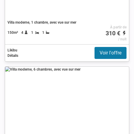
Villa moderne, 1 chambre, avec vue sur mer
À partir de
310 €
150m²
4
1
1
/ nuit
Likibu
Voir l'offre
Détails