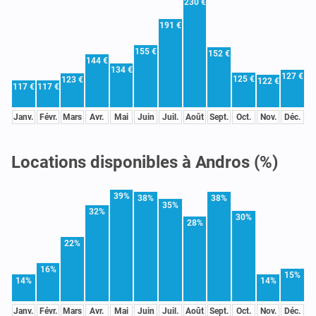
230 €
191 €
155 €
152 €
144 €
134 €
127 €
125 €
123 €
122 €
117 €
117 €
Janv.
Févr.
Mars
Avr.
Mai
Juin
Juil.
Août
Sept.
Oct.
Nov.
Déc.
Locations disponibles à Andros (%)
39%
38%
38%
35%
32%
30%
28%
22%
16%
15%
14%
14%
Janv.
Févr.
Mars
Avr.
Mai
Juin
Juil.
Août
Sept.
Oct.
Nov.
Déc.