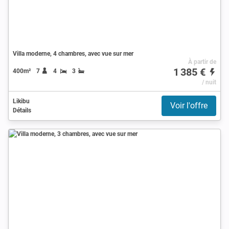
Villa moderne, 4 chambres, avec vue sur mer
À partir de
1 385 €
400m²
7
4
3
/ nuit
Likibu
Voir l'offre
Détails