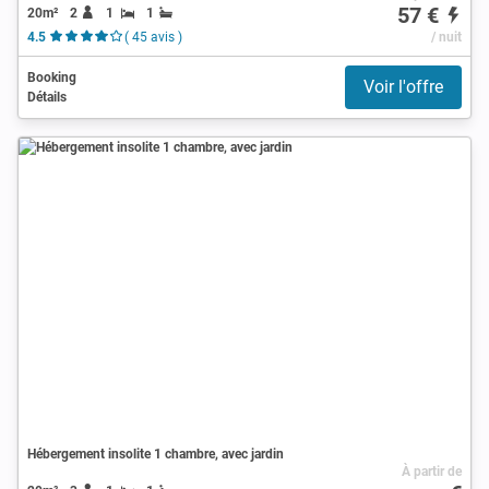
57 €
20m²
2
1
1
4.5
( 45 avis )
/ nuit
Booking
Voir l'offre
Détails
Hébergement insolite 1 chambre, avec jardin
À partir de