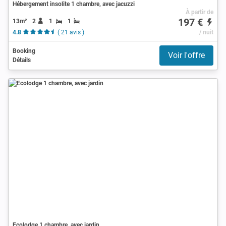
Hébergement insolite 1 chambre, avec jacuzzi
À partir de
197 €
13m²
2
1
1
4.8
( 21 avis )
/ nuit
Booking
Voir l'offre
Détails
Ecolodge 1 chambre, avec jardin