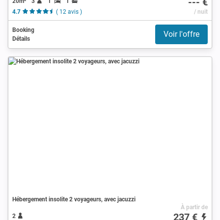
--- €
20m²
3
1
1
4.7
( 12 avis )
/ nuit
Booking
Voir l'offre
Détails
Hébergement insolite 2 voyageurs, avec jacuzzi
À partir de
237 €
2