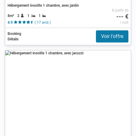
Hébergement insolite 1 chambre, avec jardin
À partir de
--- €
8m²
2
1
1
4.9
( 17 avis )
/ nuit
Booking
Voir l'offre
Détails