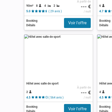
À partir de
--- €
90m²
8
4
2
6
5.0
( 29 avis )
/ nuit
4.7
Booking
Booking
Voir l'offre
Détails
Détails
Hôtel avec salle de sport
Hôtel ave
À partir de
--- €
2
4
4.5
( 564 avis )
/ nuit
4.5
Booking
Booking
Voir l'offre
Détails
Détails