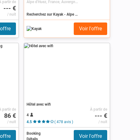
À partir de
Alpe d'Huez, France, Auvergne-Rhône-Alpes, Rhône-Alpes, Isère
--- €
/ nuit
Recherchez sur Kayak - Alpe d'Huez
'offre
Voir l'offre
Hôtel avec wifi
À partir de
À partir de
86 €
--- €
4
/ nuit
4.5
( 478 avis )
/ nuit
Booking
'offre
Voir l'offre
Détails