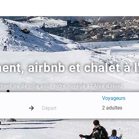
nt, airbnb et chalet à l
ment ou de villa pour votre voyage à l'Alpe d'Huez
Voyageurs
2 adultes