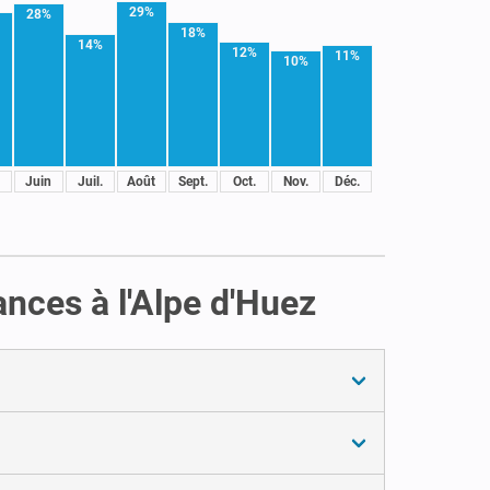
29%
28%
18%
14%
12%
11%
10%
Juin
Juil.
Août
Sept.
Oct.
Nov.
Déc.
ances à l'Alpe d'Huez