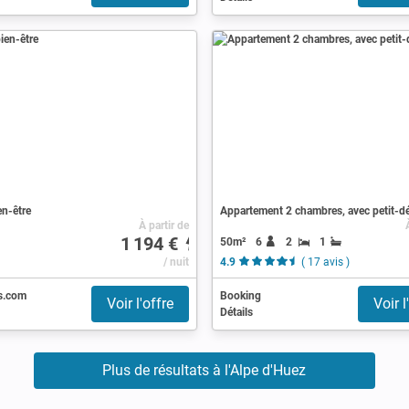
en-être
Appartement 2 chambres, avec petit-d
À partir de
1 194 €
50m²
6
2
1
/ nuit
4.9
( 17 avis )
s.com
Booking
Voir l'offre
Voir l
Détails
Plus de résultats à l'Alpe d'Huez