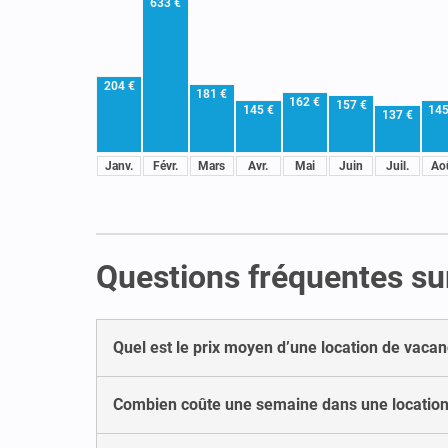
633 €
204 €
181 €
162 €
157 €
145 €
145
137 €
Janv.
Févr.
Mars
Avr.
Mai
Juin
Juil.
Ao
Questions fréquentes sur
Quel est le prix moyen d’une location de vacan
Combien coûte une semaine dans une location 