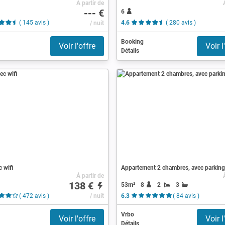
À partir de
--- €
6
( 145 avis )
/ nuit
4.6
( 280 avis )
Booking
Voir l'offre
Voir l
Détails
c wifi
Appartement 2 chambres, avec parking
À partir de
138 €
53m²
8
2
3
( 472 avis )
/ nuit
6.3
( 84 avis )
Vrbo
Voir l'offre
Voir l
Détails