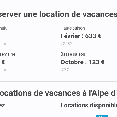
server une location de vacances
nuit
Haute saison
€
Février : 633 €
enne
+298%
 semaine
Basse saison
 €
Octobre : 123 €
enne
-23%
 locations de vacances à l'Alpe 
ez
Locations disponible