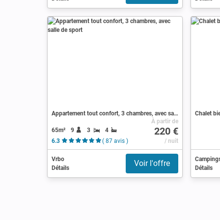
Appartement tout confort, 3 chambres, avec salle de sport
Chalet bi
À partir de
220 €
65m²
9
3
4
6.3
( 87 avis )
/ nuit
Vrbo
Camping
Voir l'offre
Détails
Détails