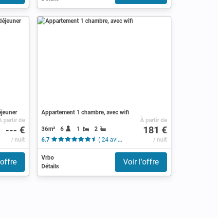
éjeuner
Appartement 1 chambre, avec wifi
À partir de
À partir de
--- €
181 €
36m²
6
1
2
/ nuit
6.7
( 24 avis )
/ nuit
Vrbo
'offre
Voir l'offre
Détails