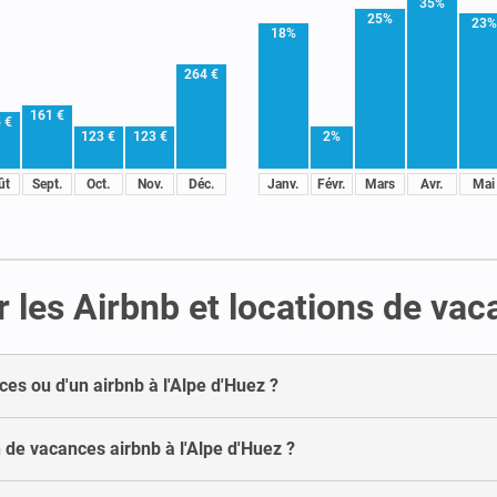
35%
25%
23%
18%
264 €
161 €
 €
123 €
123 €
2%
ût
Sept.
Oct.
Nov.
Déc.
Janv.
Févr.
Mars
Avr.
Mai
 les Airbnb et locations de vac
ces ou d'un airbnb à l'Alpe d'Huez ?
de vacances airbnb à l'Alpe d'Huez ?