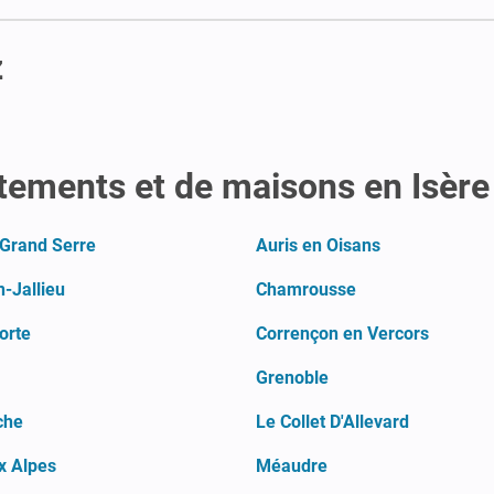
z
rtements et de maisons en Isère
 Grand Serre
Auris en Oisans
-Jallieu
Chamrousse
orte
Corrençon en Vercors
Grenoble
che
Le Collet D'Allevard
x Alpes
Méaudre