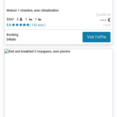
Maison 1 chambre, avec climatisation
À partir de
--- €
52m²
2
1
1
5.0
( 132 avis )
/ nuit
Booking
Voir l'offre
Détails