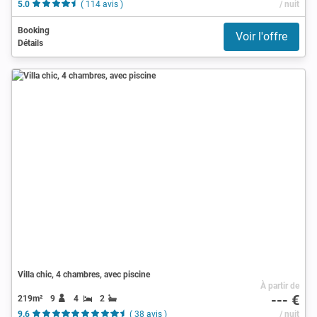
5.0
( 114 avis )
/ nuit
Booking
Voir l'offre
Détails
Villa chic, 4 chambres, avec piscine
À partir de
--- €
219m²
9
4
2
9.6
( 38 avis )
/ nuit