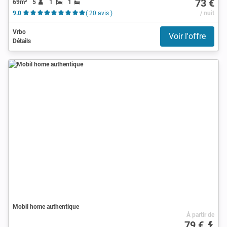
73 €
69m²
5
1
1
9.0
( 20 avis )
/ nuit
Vrbo
Voir l'offre
Détails
Mobil home authentique
À partir de
79 €