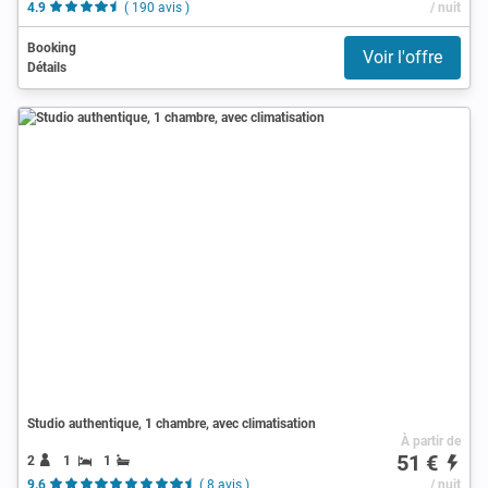
4.9
( 190 avis )
/ nuit
Booking
Voir l'offre
Détails
Studio authentique, 1 chambre, avec climatisation
À partir de
51 €
2
1
1
9.6
( 8 avis )
/ nuit