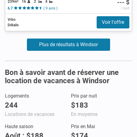
--- $
239m²
16
2
4
6.7
( 9 avis )
/ nuit
Vrbo
Voir l'offre
Détails
Plus de résultats à Windsor
Bon à savoir avant de réserver une
location de vacances à Windsor
Logements
Prix par nuit
244
$183
Locations de vacances
En moyenne
Haute saison
Prix en Mai
Août : $188
$174