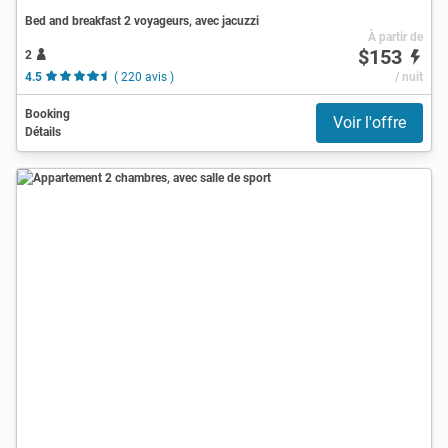
Bed and breakfast 2 voyageurs, avec jacuzzi
À partir de
$153
2
4.5
( 220 avis )
/ nuit
Booking
Voir l'offre
Détails