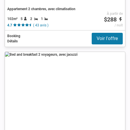
Appartement 2 chambres, avec climatisation
À partir de
$288
102m²
5
2
1
4.7
( 43 avis )
/ nuit
Booking
Voir l'offre
Détails