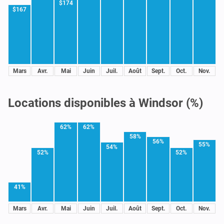
$174
$167
Mars
Avr.
Mai
Juin
Juil.
Août
Sept.
Oct.
Nov.
Locations disponibles à Windsor (%)
62%
62%
58%
56%
55%
54%
52%
52%
41%
Mars
Avr.
Mai
Juin
Juil.
Août
Sept.
Oct.
Nov.