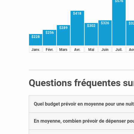
$576
$418
$326
$3
$302
$289
$256
$228
Janv.
Févr.
Mars
Avr.
Mai
Juin
Juil.
Ao
Questions fréquentes sur
Quel budget prévoir en moyenne pour une nuit 
En moyenne, combien prévoir de dépenser pou