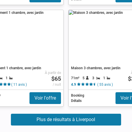
nt 1 chambre, avec jardin
Maison 3 chambres, avec jardin
À partir de
$65
$
1
71m²
5
3
1
( 11 avis )
/ nuit
4.9
( 55 avis )
y
Booking
Voir l'offre
Voir l
Détails
Plus de résultats à Liverpool