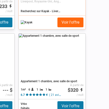
À partir de
Liverpool, Royaume-Uni, Angleterre
233
/ nuit
Recherchez sur Kayak - Liverpool
'offre
Voir l'offre
Appartement 1 chambre, avec salle de sport
À partir de
À partir de
--- $
$320
1m²
6
1
1
/ nuit
6.7
( 21 avis )
/ nuit
Vrbo
'offre
Voir l'offre
Détails