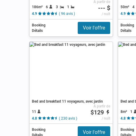
À partir de
--- $
186m²
6
3
1
50m²
4
4.9
( 96 avis )
/ nuit
4.9
Booking
Booking
Voir l'offre
Détails
Détails
Bed and breakfast 11 voyageurs, avec jardin
Bed and b
À partir de
$129
11
8m²
1
4.8
( 230 avis )
/ nuit
4.8
Booking
Booking
Voir l'offre
Détails
Détails