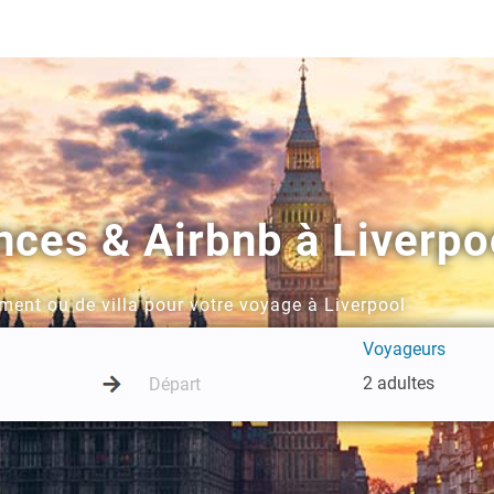
nces & Airbnb à Liverpo
ment ou de villa pour votre voyage à Liverpool
Voyageurs
2 adultes