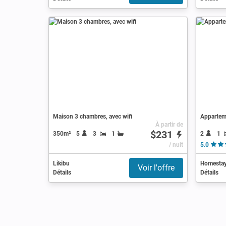
Maison 3 chambres, avec wifi
Apparteme
À partir de
$231
2
1
350m²
5
3
1
/ nuit
5.0
Likibu
Homesta
Voir l'offre
Détails
Détails