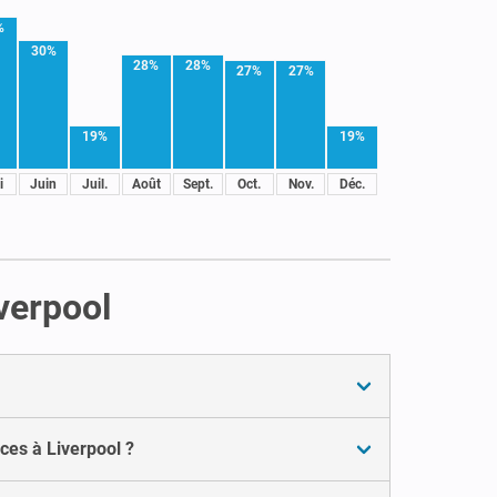
%
30%
28%
28%
27%
27%
19%
19%
i
Juin
Juil.
Août
Sept.
Oct.
Nov.
Déc.
verpool
es à Liverpool ?