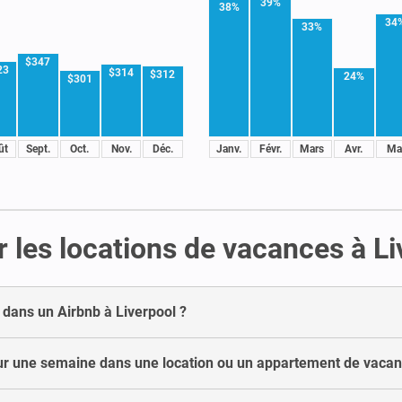
39%
38%
34
33%
$347
23
$314
$312
24%
$301
ût
Sept.
Oct.
Nov.
Déc.
Janv.
Févr.
Mars
Avr.
Ma
 les locations de vacances à Li
dans un Airbnb à Liverpool ?
r une semaine dans une location ou un appartement de vacanc