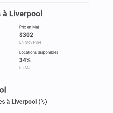
 à Liverpool
Prix en Mai
$302
En moyenne
Locations disponibles
34%
En Mai
ol
es à Liverpool (%)