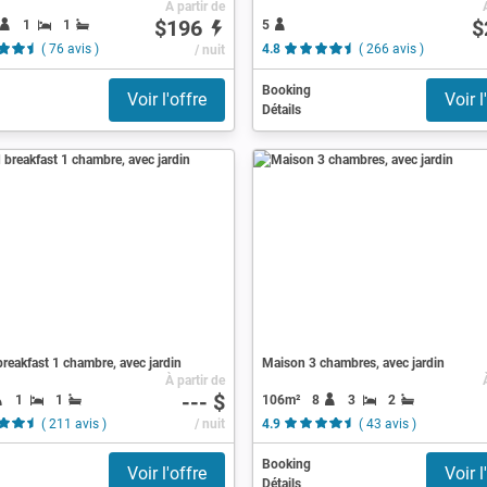
À partir de
$196
$
1
1
5
( 76 avis )
/ nuit
4.8
( 266 avis )
Booking
Voir l'offre
Voir l
Détails
reakfast 1 chambre, avec jardin
Maison 3 chambres, avec jardin
À partir de
--- $
1
1
106m²
8
3
2
( 211 avis )
/ nuit
4.9
( 43 avis )
Booking
Voir l'offre
Voir l
Détails