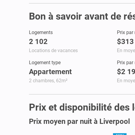
Bon à savoir avant de ré
Logements
Prix par 
2 102
$313
Locations de vacances
En moy
Logement type
Prix par
Appartement
$2 1
2 chambres, 62m²
En moy
Prix et disponibilité des
Prix moyen par nuit à Liverpool