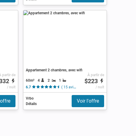
Appartement 2 chambres, avec wifi
À partir de
À partir de
332
$223
60m²
4
2
1
/ nuit
6.7
( 15 avis )
/ nuit
Vrbo
'offre
Voir l'offre
Détails