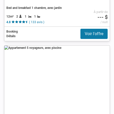
Bed and breakfast 1 chambre, avec jardin
À partir de
--- $
12m²
2
1
1
4.8
( 133 avis )
/ nuit
Booking
Voir l'offre
Détails