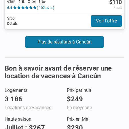
$110
63m²
4
2
1
6.4
( 102 avis )
/ nuit
Vrbo
Voir l'offre
Détails
Plus de résultats à Cancún
Bon à savoir avant de réserver une
location de vacances à Cancún
Logements
Prix par nuit
3 186
$249
Locations de vacances
En moyenne
Haute saison
Prix en Mai
Juillet : $267
$230