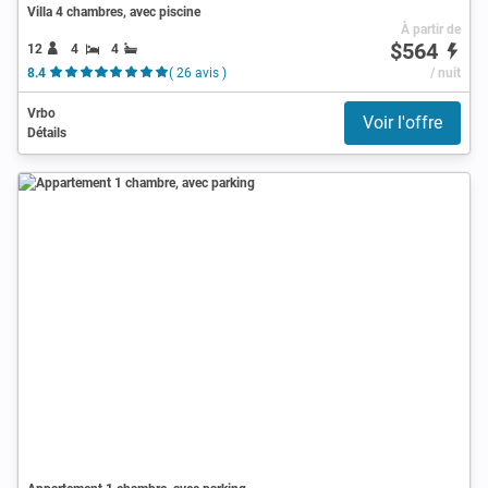
Villa 4 chambres, avec piscine
À partir de
$564
12
4
4
8.4
( 26 avis )
/ nuit
Vrbo
Voir l'offre
Détails