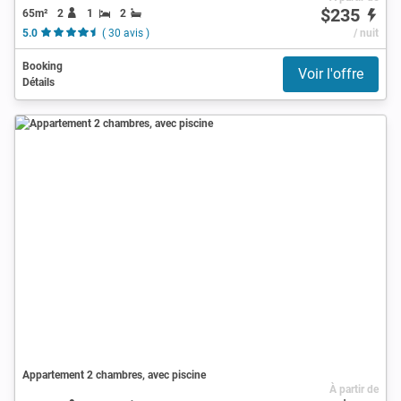
$235
65m²
2
1
2
5.0
( 30 avis )
/ nuit
Booking
Voir l'offre
Détails
Appartement 2 chambres, avec piscine
À partir de