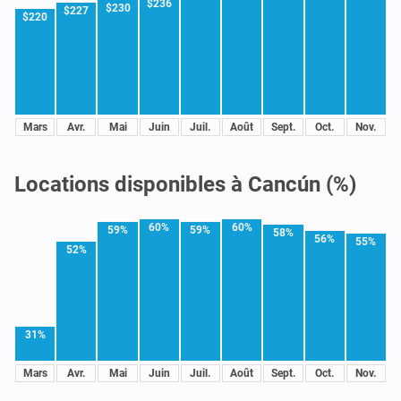
$236
$230
$227
$220
Mars
Avr.
Mai
Juin
Juil.
Août
Sept.
Oct.
Nov.
Locations disponibles à Cancún (%)
60%
60%
59%
59%
58%
56%
55%
52%
31%
Mars
Avr.
Mai
Juin
Juil.
Août
Sept.
Oct.
Nov.