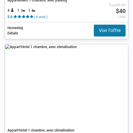
Appartement 1 chambre, avec parking
À partir de
$40
4
1
1
5.0
( 6 avis )
/ nuit
Homestay
Voir l'offre
Détails
Appart'Hotel 1 chambre, avec climatisation