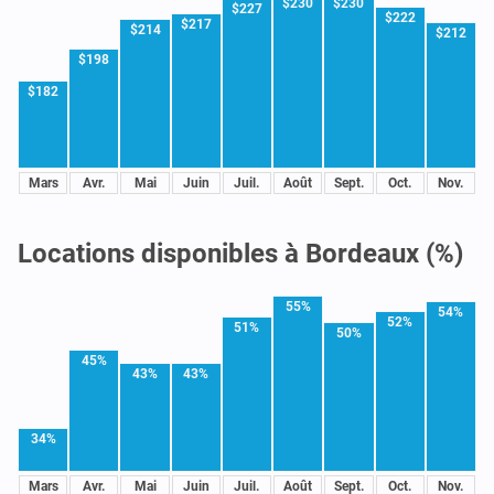
$230
$230
$227
$222
$217
$214
$212
$198
$182
Mars
Avr.
Mai
Juin
Juil.
Août
Sept.
Oct.
Nov.
Locations disponibles à Bordeaux (%)
55%
54%
52%
51%
50%
45%
43%
43%
34%
Mars
Avr.
Mai
Juin
Juil.
Août
Sept.
Oct.
Nov.