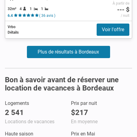
À partir de
--- $
32m²
4
1
1
6.4
( 36 avis )
/ nuit
Vrbo
Voir l'offre
Détails
Plus de résultats à Bordeaux
Bon à savoir avant de réserver une
location de vacances à Bordeaux
Logements
Prix par nuit
2 541
$217
Locations de vacances
En moyenne
Haute saison
Prix en Mai