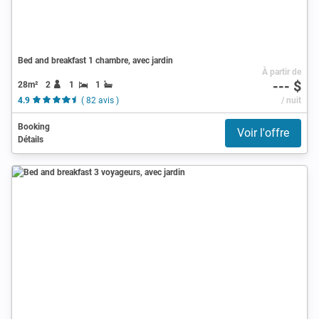
Bed and breakfast 1 chambre, avec jardin
À partir de
--- $
28m²
2
1
1
4.9
( 82 avis )
/ nuit
Booking
Voir l'offre
Détails