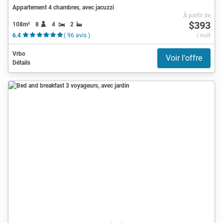
Appartement 4 chambres, avec jacuzzi
À partir de
$393
108m²
8
4
2
6.4
( 96 avis )
/ nuit
Vrbo
Voir l'offre
Détails