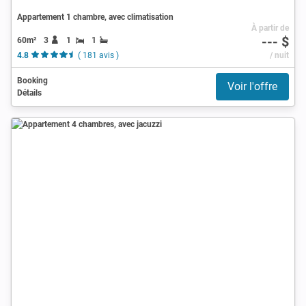
Appartement 1 chambre, avec climatisation
À partir de
--- $
60m²
3
1
1
4.8
( 181 avis )
/ nuit
Booking
Voir l'offre
Détails