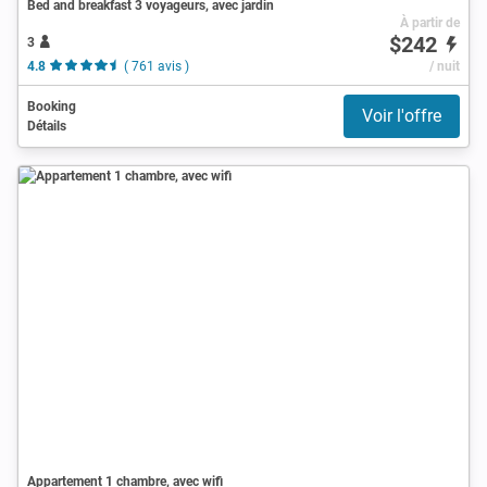
Bed and breakfast 3 voyageurs, avec jardin
À partir de
$242
3
4.8
( 761 avis )
/ nuit
Booking
Voir l'offre
Détails
Appartement 1 chambre, avec wifi