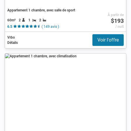
Appartement 1 chambre, avec salle de sport
À partir de
$193
60m²
2
1
2
6.5
( 149 avis )
/ nuit
Vrbo
Voir l'offre
Détails