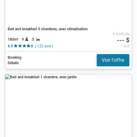
Bed and breakfast 3 chambres, avec climatisation
À partir de
--- $
180m²
9
3
4.9
( 122 avis )
/ nuit
Booking
Voir l'offre
Détails