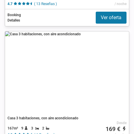
4.7
( 13 Reseñas )
/ noche
Booking
Ver oferta
Detalles
Casa 3 habitaciones, con aire acondicionado
Desde
169 €
167m²
9
3
2