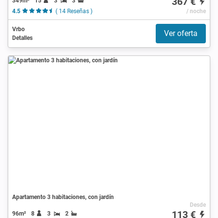
367 €
349m²
15
3
3
4.5
( 14 Reseñas )
/ noche
Vrbo
Ver oferta
Detalles
Apartamento 3 habitaciones, con jardín
Desde
113 €
96m²
8
3
2