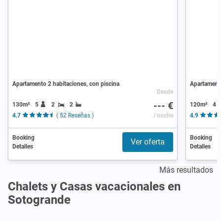
Apartamento 2 habitaciones, con piscina
Apartamento
Desde
--- €
130m²
5
2
2
120m²
4
4.7
( 52 Reseñas )
/ noche
4.9
Booking
Booking
Ver oferta
Detalles
Detalles
Más resultados
Chalets y Casas vacacionales en
Sotogrande