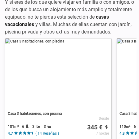
Y si eres de los que quiere viajar en familia o con amigos, o
de los que busca un alojamiento más amplio y totalmente
equipado, no te pierdas esta selección de
casas
vacacionales
y villas. Muchas de ellas cuentan con jardín,
piscina privada y otros extras muy demandados.
Casa 3 habitaciones, con piscina
Casa 3 habi
Desde
345 €
181m²
6
3
3
110m²
6
4.7
( 14 Reseñas )
/ noche
4.8