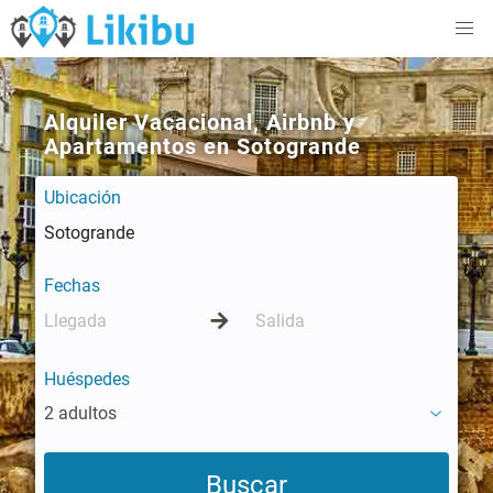
Alquiler Vacacional, Airbnb y
Apartamentos en Sotogrande
Ubicación
Fechas
Huéspedes
2 adultos