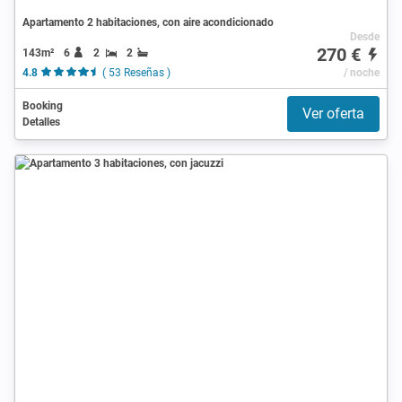
Apartamento 2 habitaciones, con aire acondicionado
Desde
270 €
143m²
6
2
2
4.8
( 53 Reseñas )
/ noche
Booking
Ver oferta
Detalles