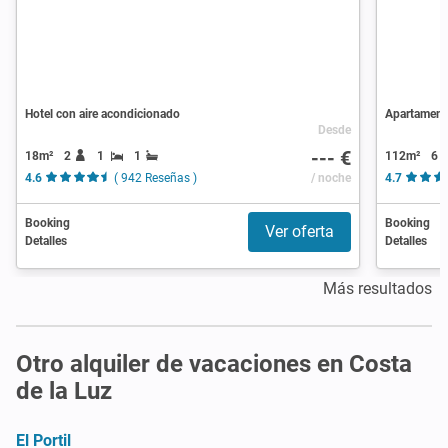
Hotel con aire acondicionado
Apartamento
Desde
--- €
18m²
2
1
1
112m²
6
4.6
( 942 Reseñas )
/ noche
4.7
Booking
Booking
Ver oferta
Detalles
Detalles
Más resultados
Otro alquiler de vacaciones en Costa
de la Luz
El Portil