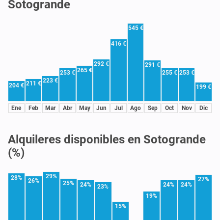
Sotogrande
545 €
416 €
292 €
291 €
265 €
253 €
255 €
253 €
223 €
211 €
204 €
199 €
Ene
Feb
Mar
Abr
May
Jun
Jul
Ago
Sep
Oct
Nov
Dic
Alquileres disponibles en Sotogrande
(%)
29%
28%
27%
26%
25%
24%
24%
24%
23%
19%
15%