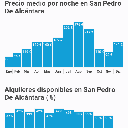
Precio medio por noche en San Pedro
De Alcántara
279 €
252 €
217 €
162 €
141 €
139 €
140 €
110 €
110 €
98 €
95 €
85 €
Ene
Feb
Mar
Abr
May
Jun
Jul
Ago
Sep
Oct
Nov
Dic
Alquileres disponibles en San Pedro
De Alcántara (%)
42%
42%
42%
40%
39%
39%
39%
37%
37%
35%
35%