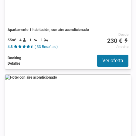
Apartamento 1 habitación, con aire acondicionado
Desde
230 €
55m²
4
1
1
4.8
( 33 Reseñas )
/ noche
Booking
Ver oferta
Detalles