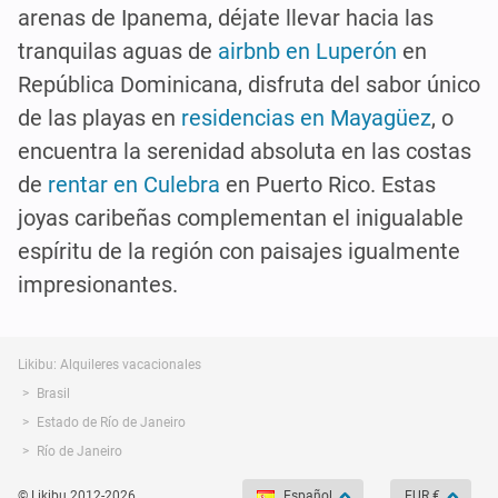
arenas de Ipanema, déjate llevar hacia las
tranquilas aguas de
airbnb en Luperón
en
República Dominicana, disfruta del sabor único
de las playas en
residencias en Mayagüez
, o
encuentra la serenidad absoluta en las costas
de
rentar en Culebra
en Puerto Rico. Estas
joyas caribeñas complementan el inigualable
espíritu de la región con paisajes igualmente
impresionantes.
Likibu: Alquileres vacacionales
Brasil
Estado de Río de Janeiro
Río de Janeiro
© Likibu 2012-2026
Español
EUR €