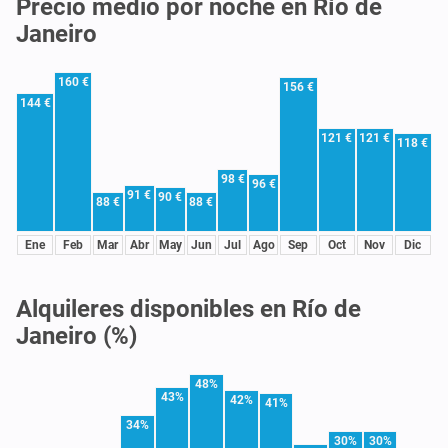
Precio medio por noche en Río de
Janeiro
160 €
156 €
144 €
121 €
121 €
118 €
98 €
96 €
91 €
90 €
88 €
88 €
Ene
Feb
Mar
Abr
May
Jun
Jul
Ago
Sep
Oct
Nov
Dic
Alquileres disponibles en Río de
Janeiro (%)
48%
43%
42%
41%
34%
30%
30%