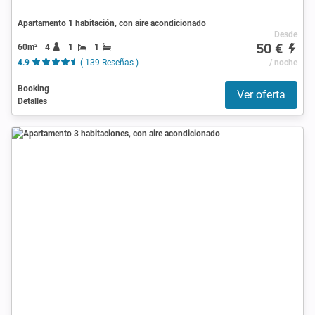
Apartamento 1 habitación, con aire acondicionado
Desde
50 €
60m²
4
1
1
4.9
( 139 Reseñas )
/ noche
Booking
Ver oferta
Detalles