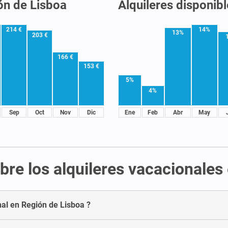
ón de Lisboa
Alquileres disponib
214 €
14%
13%
203 €
166 €
153 €
5%
4%
Sep
Oct
Nov
Dic
Ene
Feb
Abr
May
re los alquileres vacacionales
nal en Región de Lisboa ?