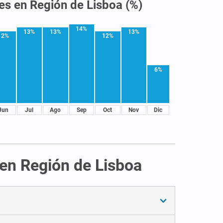
les en Región de Lisboa (%)
14%
13%
13%
13%
12%
12%
6%
Jun
Jul
Ago
Sep
Oct
Nov
Dic
 en Región de Lisboa