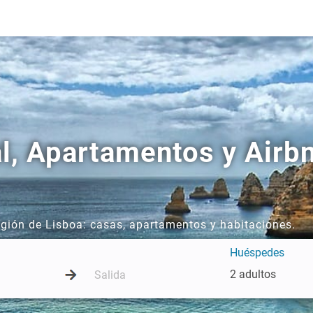
al, Apartamentos y Airb
egión de Lisboa: casas, apartamentos y habitaciones.
Huéspedes
2 adultos