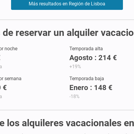
Más resultados en Región de Lisboa
de reservar un alquiler vacaci
or noche
Temporada alta
€
Agosto : 214 €
a
+19%
por semana
Temporada baja
 €
Enero : 148 €
a
-18%
de los alquileres vacacionales e