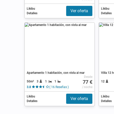
Likibu
Likibu
Ver oferta
Detalles
Detalles
Apartamento 1 habitación, con vista al mar
Villa 12 
Desde
77 €
50m²
3
1
1
12
3.8
( 16 Reseñas )
/ noche
Likibu
Likibu
Ver oferta
Detalles
Detalles