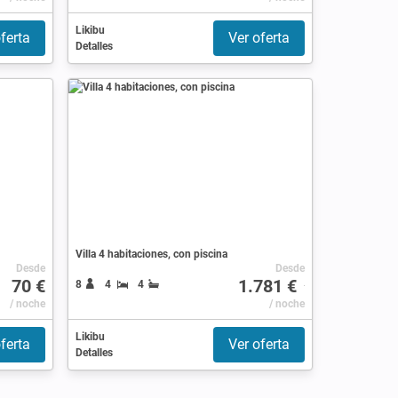
Likibu
ferta
Ver oferta
Detalles
Villa 4 habitaciones, con piscina
Desde
Desde
70 €
1.781 €
8
4
4
/ noche
/ noche
Likibu
ferta
Ver oferta
Detalles