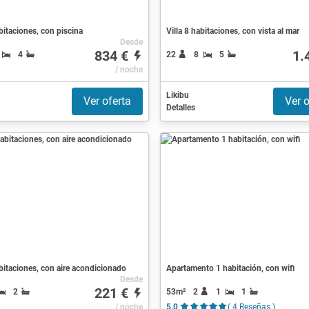
abitaciones, con piscina
Villa 8 habitaciones, con vista al mar
Desde
834 €
1.
4
22
8
5
/ noche
Likibu
Ver oferta
Ver o
Detalles
abitaciones, con aire acondicionado
Apartamento 1 habitación, con wifi
Desde
221 €
53m²
2
1
1
2
/ noche
5.0
( 4 Reseñas )