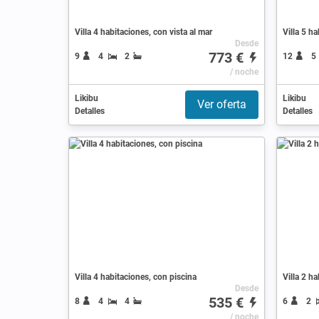
Villa 4 habitaciones, con vista al mar
Villa 5 h
Desde
773 €
9
4
2
12
5
/ noche
Likibu
Likibu
Ver oferta
Detalles
Detalles
Villa 4 habitaciones, con piscina
Villa 2 h
Desde
535 €
8
4
4
6
2
/ noche