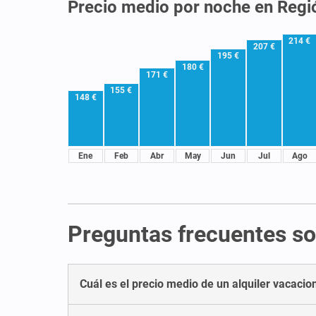
Precio medio por noche en Regi
214 €
207 €
195 €
180 €
171 €
155 €
148 €
Ene
Feb
Abr
May
Jun
Jul
Ago
Preguntas frecuentes sob
Cuál es el precio medio de un alquiler vacacio