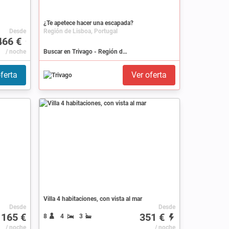
¿Te apetece hacer una escapada?
Desde
Región de Lisboa, Portugal
466 €
/ noche
Buscar en Trivago - Región de Lisboa
ferta
Ver oferta
Villa 4 habitaciones, con vista al mar
Desde
Desde
165 €
351 €
8
4
3
/ noche
/ noche