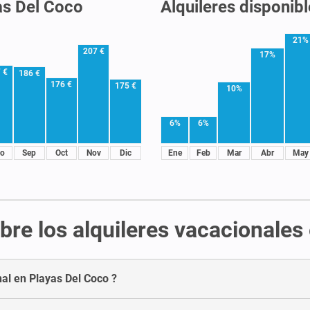
as Del Coco
Alquileres disponib
21%
207 €
17%
 €
186 €
176 €
175 €
10%
6%
6%
o
Sep
Oct
Nov
Dic
Ene
Feb
Mar
Abr
May
bre los alquileres vacacionales
nal en Playas Del Coco ?