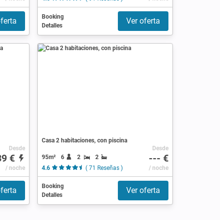
Booking
ferta
Ver oferta
Detalles
Casa 2 habitaciones, con piscina
Desde
Desde
39 €
--- €
95m²
6
2
2
/ noche
4.6
( 71 Reseñas )
/ noche
Booking
ferta
Ver oferta
Detalles