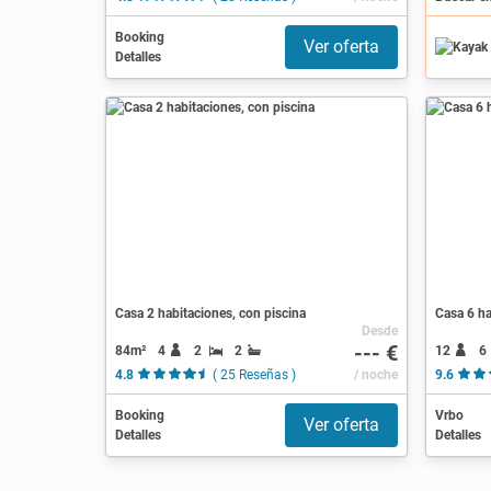
Booking
Ver oferta
Detalles
Casa 2 habitaciones, con piscina
Casa 6 ha
Desde
--- €
84m²
4
2
2
12
6
4.8
( 25 Reseñas )
/ noche
9.6
Booking
Vrbo
Ver oferta
Detalles
Detalles