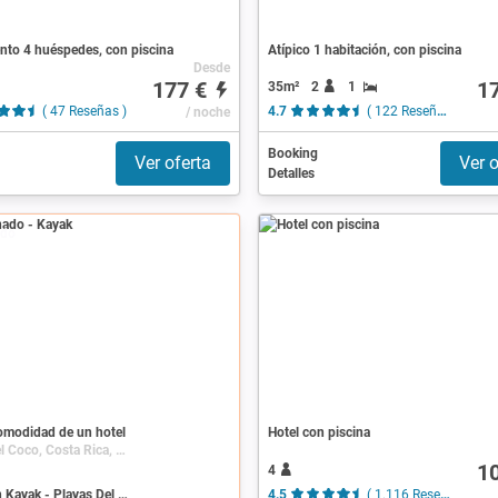
nto 4 huéspedes, con piscina
Atípico 1 habitación, con piscina
Desde
177 €
1
35m²
2
1
( 47 Reseñas )
/ noche
4.7
( 122 Reseñas )
Booking
Ver oferta
Ver o
Detalles
ado
comodidad de un hotel
Hotel con piscina
Playas Del Coco, Costa Rica, Guanacaste
1
4
Buscar en Kayak - Playas Del Coco
4.5
( 1.116 Reseñas )