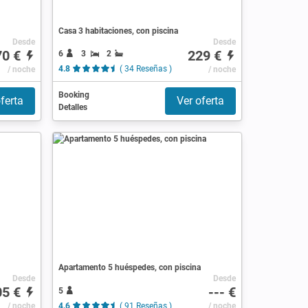
Casa 3 habitaciones, con piscina
Desde
Desde
70 €
229 €
6
3
2
/ noche
4.8
( 34 Reseñas )
/ noche
Booking
ferta
Ver oferta
Detalles
Apartamento 5 huéspedes, con piscina
Desde
Desde
05 €
--- €
5
/ noche
4.6
( 91 Reseñas )
/ noche