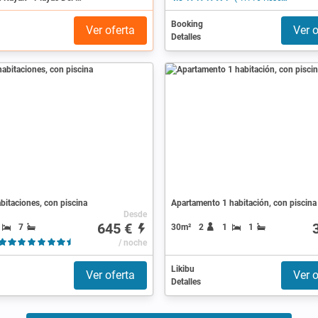
Booking
Ver oferta
Ver o
Detalles
bitaciones, con piscina
Apartamento 1 habitación, con piscina
Desde
645 €
7
30m²
2
1
1
( 8 Reseñas )
/ noche
Likibu
Ver oferta
Ver o
Detalles