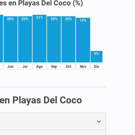
les en Playas Del Coco (%)
21%
20%
20%
20%
20%
19%
6%
Jun
Jul
Ago
Sep
Oct
Nov
Dic
 en Playas Del Coco