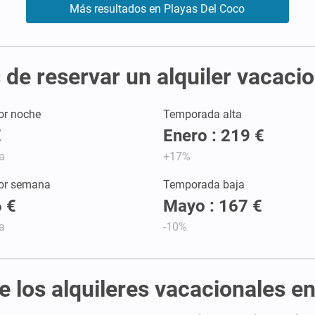
Más resultados en Playas Del Coco
de reservar un alquiler vacaci
or noche
Temporada alta
€
Enero : 219 €
a
+17%
por semana
Temporada baja
 €
Mayo : 167 €
a
-10%
de los alquileres vacacionales e