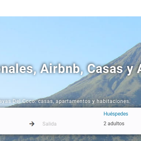
onales, Airbnb, Casas y
layas Del Coco: casas, apartamentos y habitaciones.
Huéspedes
2 adultos