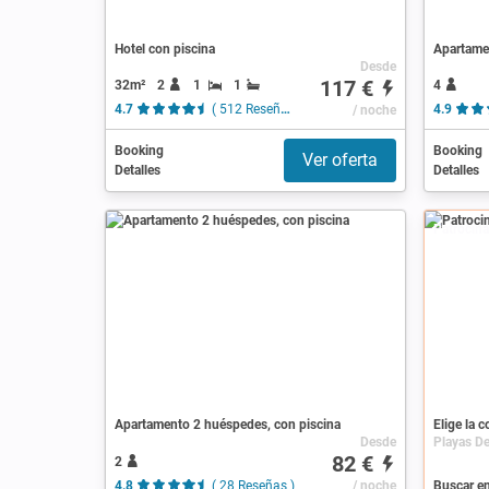
Hotel con piscina
Apartame
Desde
117 €
32m²
2
1
1
4
4.7
( 512 Reseñas )
/ noche
4.9
Booking
Booking
Ver oferta
Detalles
Detalles
Patrocin
Apartamento 2 huéspedes, con piscina
Elige la 
Desde
82 €
2
4.8
( 28 Reseñas )
/ noche