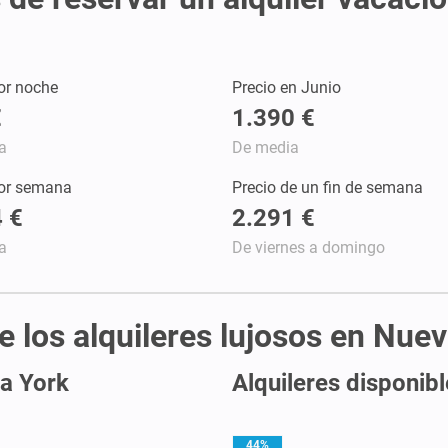
or noche
Precio en Junio
€
1.390 €
a
De media
por semana
Precio de un fin de semana
 €
2.291 €
a
De viernes a domingo
de los alquileres lujosos en Nue
a York
Alquileres disponib
44%