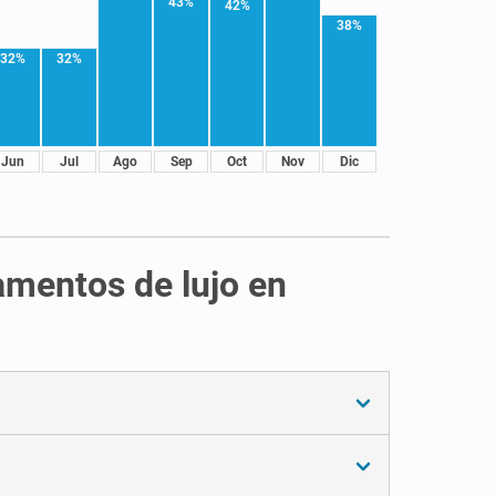
43%
42%
38%
32%
32%
Jun
Jul
Ago
Sep
Oct
Nov
Dic
amentos de lujo en