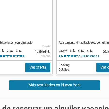
bitaciones, con gimnasio
Apartamento 4 habitaciones, con gimn
Desde
1.864 €
3.
8
2
3
232m²
8
4
4
( 13 Reseñas )
/ noche
4.5
( 34 Reseñas )
Booking
Ver oferta
Ver o
Detalles
Más resultados en Nueva York
de reservar un alquiler vacacio