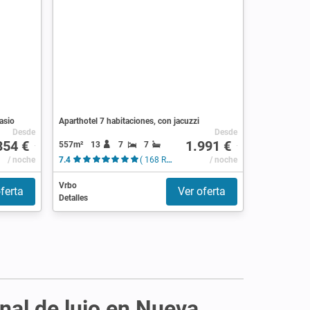
asio
Aparthotel 7 habitaciones, con jacuzzi
Desde
Desde
354 €
1.991 €
557m²
13
7
7
/ noche
7.4
( 168 Reseñas )
/ noche
Vrbo
ferta
Ver oferta
Detalles
nal de lujo en Nueva