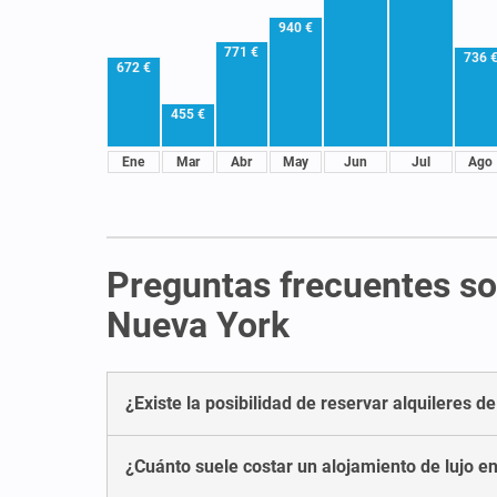
940 €
771 €
736 
672 €
455 €
Ene
Mar
Abr
May
Jun
Jul
Ago
Preguntas frecuentes sob
Nueva York
¿Existe la posibilidad de reservar alquileres d
¿Cuánto suele costar un alojamiento de lujo e