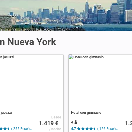
en Nueva York
 jacuzzi
Hotel con gimnasio
Desde
1.419 €
1.
4
( 255 Reseñas )
/ noche
4.7
( 126 Reseñas )