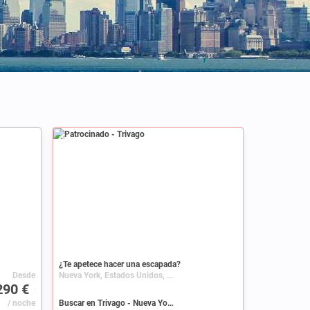
Patrocinado
¿Te apetece hacer una escapada?
Desde
Nueva York, Estados Unidos, Nueva York (estado)
290 €
/ noche
Buscar en Trivago - Nueva York