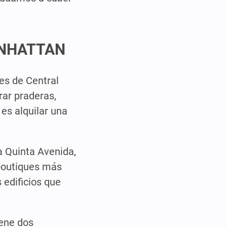
ANHATTAN
es de Central
ar praderas,
es alquilar una
a Quinta Avenida,
 boutiques más
 edificios que
iene dos