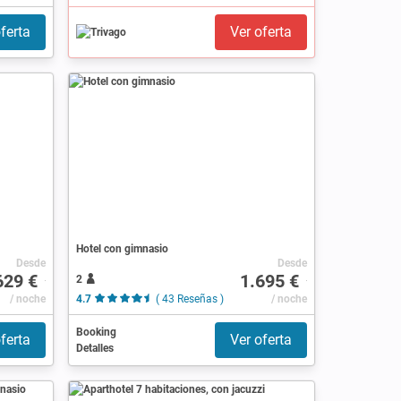
ferta
Ver oferta
Hotel con gimnasio
Desde
Desde
629 €
1.695 €
2
/ noche
4.7
( 43 Reseñas )
/ noche
Booking
ferta
Ver oferta
Detalles