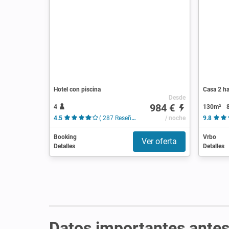
Hotel con piscina
Casa 2 ha
Desde
984 €
4
130m²
4.5
( 287 Reseñas )
/ noche
9.8
Booking
Vrbo
Ver oferta
Detalles
Detalles
Datos importantes antes 