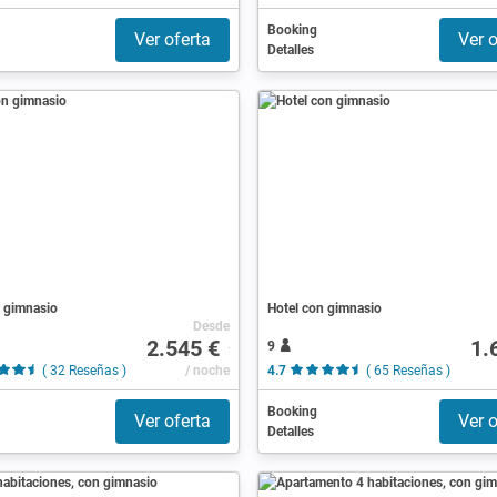
Booking
Ver oferta
Ver o
Detalles
n gimnasio
Hotel con gimnasio
Desde
2.545 €
1.
9
( 32 Reseñas )
/ noche
4.7
( 65 Reseñas )
Booking
Ver oferta
Ver o
Detalles