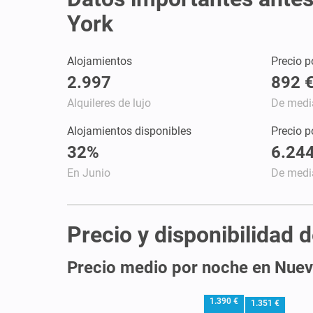
York
Alojamientos
Precio p
2.997
892 
Alquileres de lujo
De medi
Alojamientos disponibles
Precio 
32%
6.244
En Junio
De medi
Precio y disponibilidad 
Precio medio por noche en Nuev
1.390 €
1.351 €