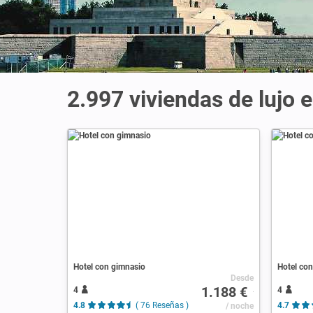
2.997 viviendas de lujo 
Hotel con gimnasio
Hotel con
Desde
1.188 €
4
4
4.8
( 76 Reseñas )
/ noche
4.7