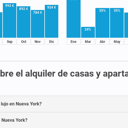
993 €
924 €
892 €
35%
35%
784 €
€
24%
Sep
Oct
Nov
Dic
Ene
Mar
Abr
May
re el alquiler de casas y apart
e lujo en Nueva York?
n Nueva York?