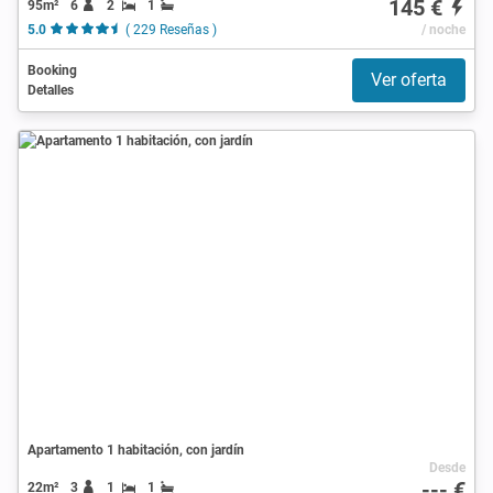
145 €
95m²
6
2
1
5.0
( 229 Reseñas )
/ noche
Booking
Ver oferta
Detalles
Apartamento 1 habitación, con jardín
Desde
--- €
22m²
3
1
1