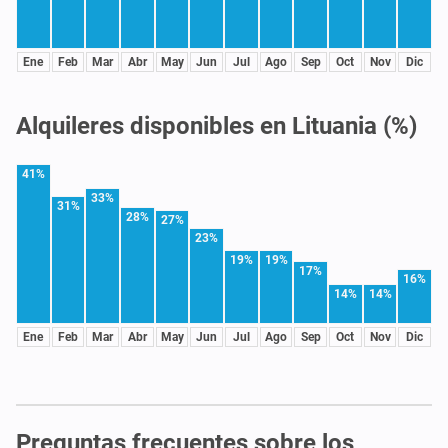
Ene
Feb
Mar
Abr
May
Jun
Jul
Ago
Sep
Oct
Nov
Dic
Alquileres disponibles en Lituania (%)
41%
33%
31%
28%
27%
23%
19%
19%
17%
16%
14%
14%
Ene
Feb
Mar
Abr
May
Jun
Jul
Ago
Sep
Oct
Nov
Dic
Preguntas frecuentes sobre los