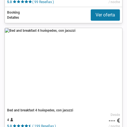
5.0
( 99 Reseñas )
/ noche
Booking
Ver oferta
Detalles
Bed and breakfast 4 huéspedes, con jacuzzi
Desde
--- €
4
5.0
( 199 Reseñas )
/ noche