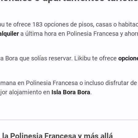
ibu te ofrece 183 opciones de pisos, casas o habita
lquiler
a última hora en Polinesia Francesa y ahorr
ra Bora que solías reservar. Likibu te ofrece
opcion
 semana en Polinesia Francesa o incluso disfrutar d
ejor alojamiento en
Isla Bora Bora
.
 la Polinesia Francesa y más allá