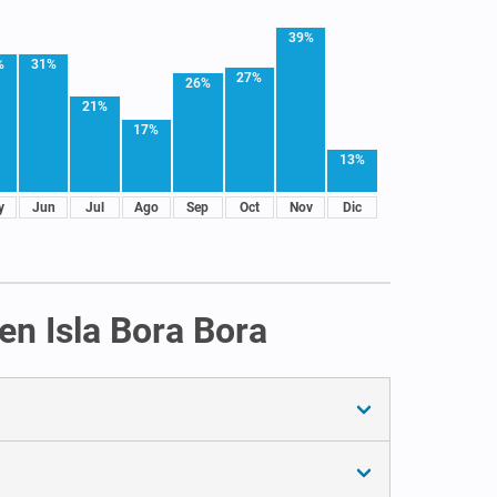
39%
%
31%
27%
26%
21%
17%
13%
y
Jun
Jul
Ago
Sep
Oct
Nov
Dic
en Isla Bora Bora