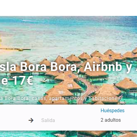
la Bora Bora, Airbnb y 
de 17€
sla Bora Bora: casas, apartamentos y habitaciones.
Huéspedes
2 adultos