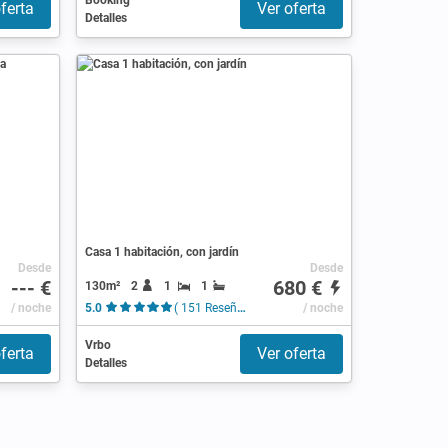
Booking
ferta
Ver oferta
Detalles
Casa 1 habitación, con jardín
Desde
Desde
--- €
680 €
130m²
2
1
1
/ noche
5.0
( 151 Reseñas )
/ noche
Vrbo
ferta
Ver oferta
Detalles