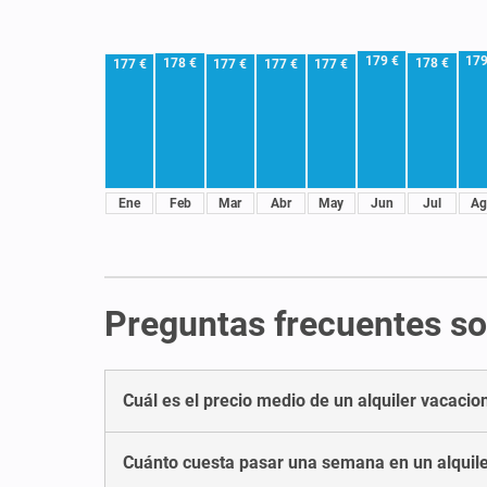
179 €
179
178 €
178 €
177 €
177 €
177 €
177 €
Ene
Feb
Mar
Abr
May
Jun
Jul
Ag
Preguntas frecuentes sob
Cuál es el precio medio de un alquiler vacacion
Cuánto cuesta pasar una semana en un alquiler