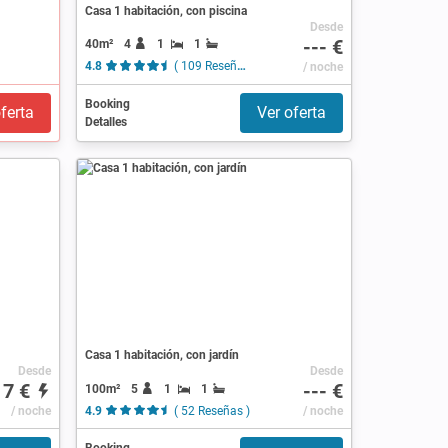
Casa 1 habitación, con piscina
Desde
--- €
40m²
4
1
1
4.8
( 109 Reseñas )
/ noche
Booking
ferta
Ver oferta
Detalles
Casa 1 habitación, con jardín
Desde
Desde
17 €
--- €
100m²
5
1
1
/ noche
4.9
( 52 Reseñas )
/ noche