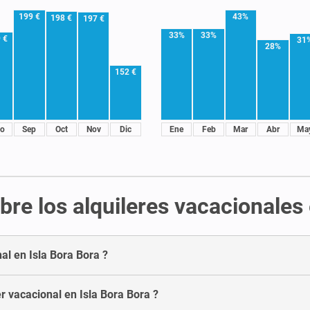
199 €
43%
198 €
197 €
33%
33%
 €
31
28%
152 €
o
Sep
Oct
Nov
Dic
Ene
Feb
Mar
Abr
Ma
re los alquileres vacacionales 
al en Isla Bora Bora ?
 vacacional en Isla Bora Bora ?