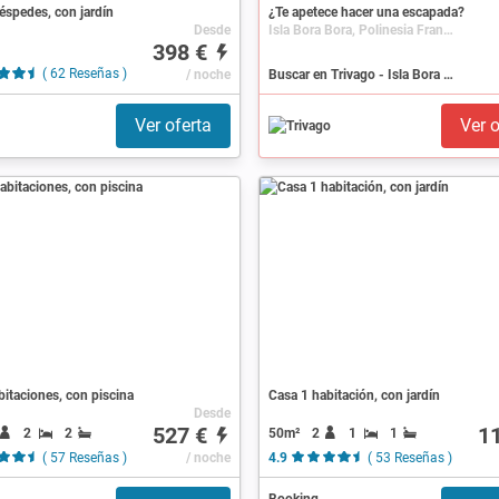
uéspedes, con jardín
¿Te apetece hacer una escapada?
Desde
Isla Bora Bora, Polinesia Francesa
398 €
( 62 Reseñas )
/ noche
Buscar en Trivago - Isla Bora Bora
Ver oferta
Ver o
abitaciones, con piscina
Casa 1 habitación, con jardín
Desde
527 €
1
2
2
50m²
2
1
1
( 57 Reseñas )
/ noche
4.9
( 53 Reseñas )