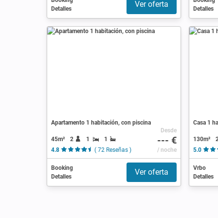
Booking
Booking
Ver oferta
Detalles
Detalles
Apartamento 1 habitación, con piscina
Casa 1 ha
Desde
--- €
45m²
2
1
1
130m²
4.8
( 72 Reseñas )
/ noche
5.0
Booking
Vrbo
Ver oferta
Detalles
Detalles