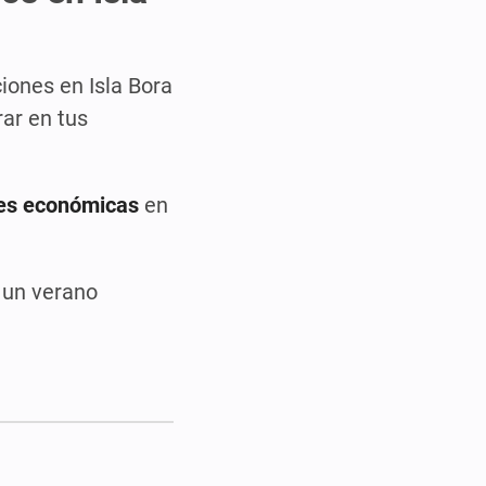
ciones en Isla Bora
ar en tus
es económicas
en
e un verano