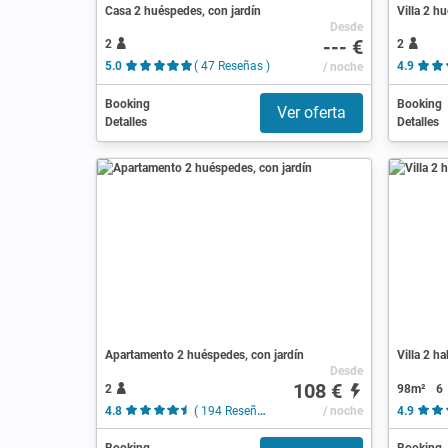
Casa 2 huéspedes, con jardín
Villa 2 h
Desde
--- €
2
2
5.0
( 47 Reseñas )
/ noche
4.9
Booking
Booking
Ver oferta
Detalles
Detalles
Apartamento 2 huéspedes, con jardín
Villa 2 h
Desde
108 €
2
98m²
6
4.8
( 194 Reseñas )
/ noche
4.9