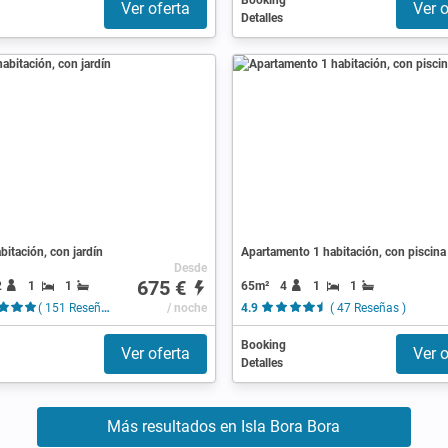
Booking
Ver oferta
Ver o
Detalles
bitación, con jardín
Apartamento 1 habitación, con piscina
Desde
675 €
2
1
1
65m²
4
1
1
( 151 Reseñas )
/ noche
4.9
( 47 Reseñas )
Booking
Ver oferta
Ver o
Detalles
Más resultados en Isla Bora Bora