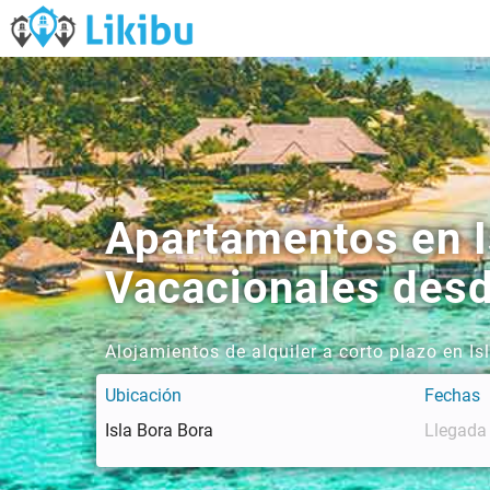
Apartamentos en Is
Vacacionales des
Alojamientos de alquiler a corto plazo en I
Ubicación
Fechas