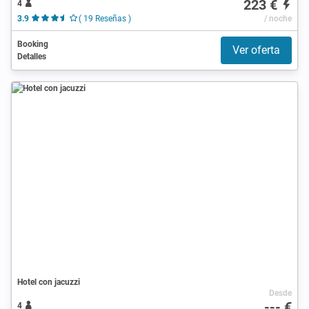
223 €
4
3.9
( 19 Reseñas )
/ noche
Booking
Ver oferta
Detalles
Hotel con jacuzzi
Desde
--- €
4