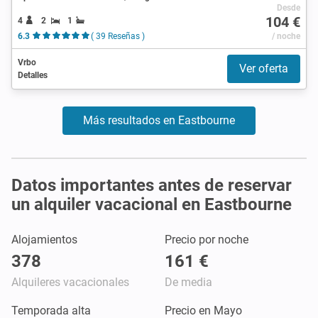
Desde
104 €
4
2
1
6.3
( 39 Reseñas )
/ noche
Vrbo
Ver oferta
Detalles
Más resultados en Eastbourne
Datos importantes antes de reservar
un alquiler vacacional en Eastbourne
Alojamientos
Precio por noche
378
161 €
Alquileres vacacionales
De media
Temporada alta
Precio en Mayo