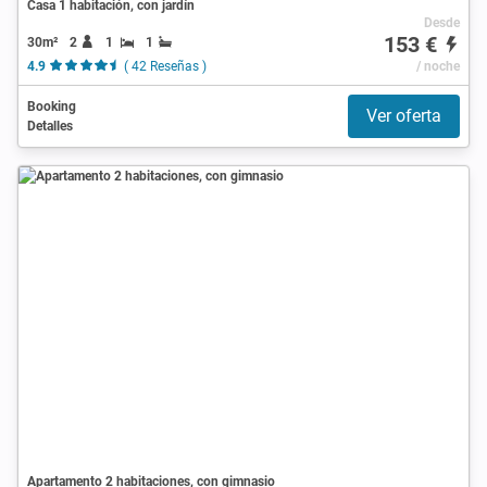
Casa 1 habitación, con jardín
Desde
153 €
30m²
2
1
1
4.9
( 42 Reseñas )
/ noche
Booking
Ver oferta
Detalles
Apartamento 2 habitaciones, con gimnasio