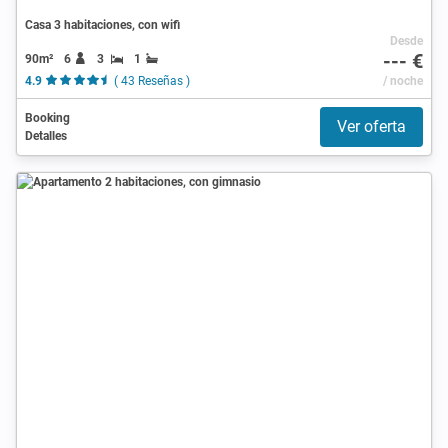
Casa 3 habitaciones, con wifi
Desde
--- €
90m²
6
3
1
4.9
( 43 Reseñas )
/ noche
Booking
Ver oferta
Detalles