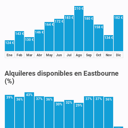
210 €
183 €
182 €
180 €
172 €
164 €
158 €
146 €
143 €
134 €
130 €
124 €
Ene
Feb
Mar
Abr
May
Jun
Jul
Ago
Sep
Oct
Nov
Dic
Alquileres disponibles en Eastbourne
(%)
43%
39%
37%
37%
37%
36%
36%
36%
32%
30%
29%