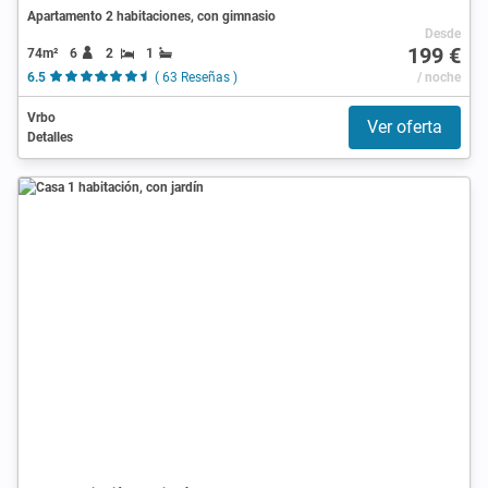
Apartamento 2 habitaciones, con gimnasio
Desde
199 €
74m²
6
2
1
6.5
( 63 Reseñas )
/ noche
Vrbo
Ver oferta
Detalles