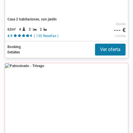
Casa 2 habitaciones, con jardín
Desde
--- €
62m²
4
2
2
4.9
( 130 Reseñas )
/ noche
Booking
Ver oferta
Detalles
Patrocinado