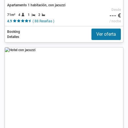
Apartamento 1 habitación, con jacuzzi
Desde
--- €
71m²
4
1
2
4.9
( 88 Reseñas )
/ noche
Booking
Ver oferta
Detalles