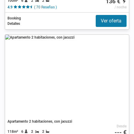
136 €
100m²
6
2
2
4.9
( 70 Reseñas )
/ noche
Booking
Ver oferta
Detalles
Apartamento 2 habitaciones, con jacuzzi
Desde
--- €
118m²
6
2
2