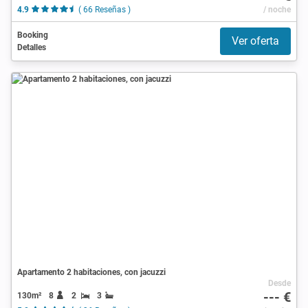
4.9
( 66 Reseñas )
/ noche
Booking
Ver oferta
Detalles
Apartamento 2 habitaciones, con jacuzzi
Desde
--- €
130m²
8
2
3