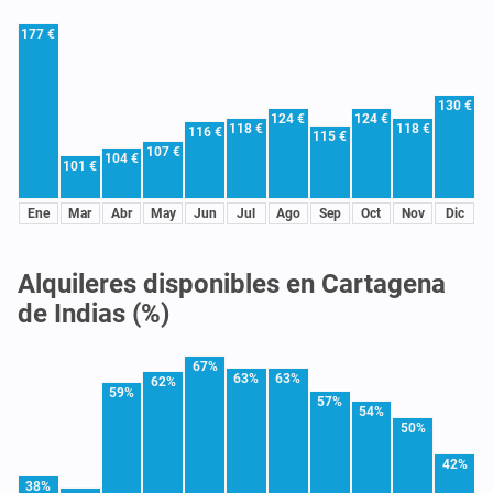
177 €
130 €
124 €
124 €
118 €
118 €
116 €
115 €
107 €
104 €
101 €
Ene
Mar
Abr
May
Jun
Jul
Ago
Sep
Oct
Nov
Dic
Alquileres disponibles en Cartagena
de Indias (%)
67%
63%
63%
62%
59%
57%
54%
50%
42%
38%