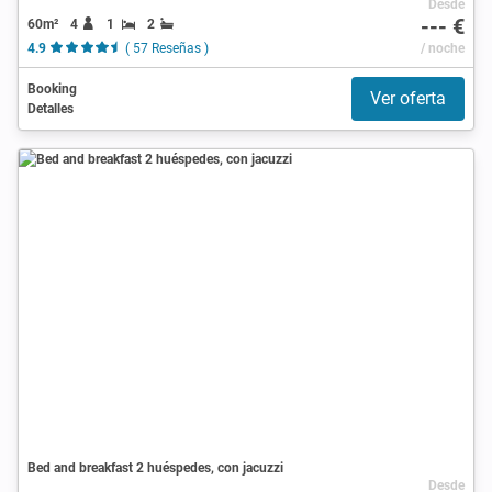
Desde
--- €
60m²
4
1
2
4.9
( 57 Reseñas )
/ noche
Booking
Ver oferta
Detalles
Bed and breakfast 2 huéspedes, con jacuzzi
Desde