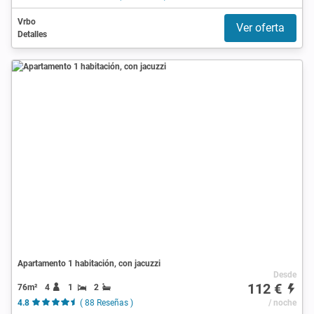
Vrbo
Ver oferta
Detalles
Apartamento 1 habitación, con jacuzzi
Desde
112 €
76m²
4
1
2
4.8
( 88 Reseñas )
/ noche