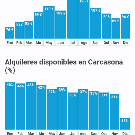
126 €
110 €
107 €
102 €
99 €
97 €
96 €
89 €
85 €
83 €
76 €
Ene
Feb
Mar
Abr
May
Jun
Jul
Ago
Sep
Oct
Nov
Dic
Alquileres disponibles en Carcasona
(%)
46%
45%
44%
42%
39%
37%
37%
35%
33%
33%
31%
15%
Ene
Feb
Mar
Abr
May
Jun
Jul
Ago
Sep
Oct
Nov
Dic