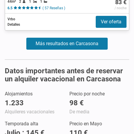
83 €
44m²
2
1
1
6.5
( 57 Reseñas )
/ noche
Vrbo
Ver oferta
Detalles
Más resultados en Carcasona
Datos importantes antes de reservar
un alquiler vacacional en Carcasona
Alojamientos
Precio por noche
1.233
98 €
Alquileres vacacionales
De media
Temporada alta
Precio en Mayo
Julio : 145 €
110 €