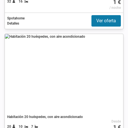
1 €
32
16
/ noche
Spotahome
Ver oferta
Detalles
Habitación 20 huéspedes, con aire acondicionado
Desde
1 €
20
10
7