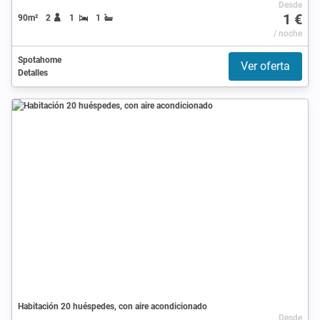
Desde
1 €
90m²
2
1
1
/ noche
Spotahome
Ver oferta
Detalles
Habitación 20 huéspedes, con aire acondicionado
Desde