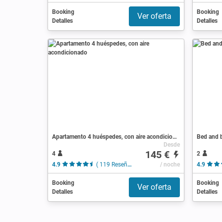
Booking
Booking
Ver oferta
Detalles
Detalles
Apartamento 4 huéspedes, con aire acondicionado
Bed and b
Desde
145 €
4
2
4.9
( 119 Reseñas )
/ noche
4.9
Booking
Booking
Ver oferta
Detalles
Detalles