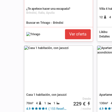
¿Te apetece hacer una escapada?
Villa 4 h
Brindisi, Italia, Apulia
12
4
Buscar en Trivago - Brindisi
Likibu
Ver oferta
Detalles
Casa 1 habitación, con jacuzzi
Desde
229 €
70m²
4
1
1
130m²
4.9
( 155 Reseñas )
/ noche
4.9