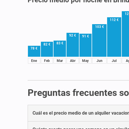
12
112 €
103 €
92 €
91 €
83 €
82 €
78 €
Ene
Feb
Mar
Abr
May
Jun
Jul
A
Preguntas frecuentes sob
Cuál es el precio medio de un alquiler vacacion