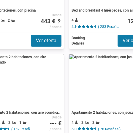
abitaciones, con piscina
Desde
443 €
1
4
2
/ noche
4.9
( 283 Reseñas )
Booking
Ver oferta
Ver o
Detalles
Apartamento 2 habitaciones, con aire acondicionado
Apartamento 2 habitaciones, con jacuz
Desde
--- €
4
2
1
4
2
2
( 152 Reseñas )
/ noche
5.0
( 78 Reseñas )