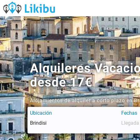
Alquileres Vacaci
desde 17€
Alojamientos de alquiler a corto plazo en B
Ubicación
Fechas