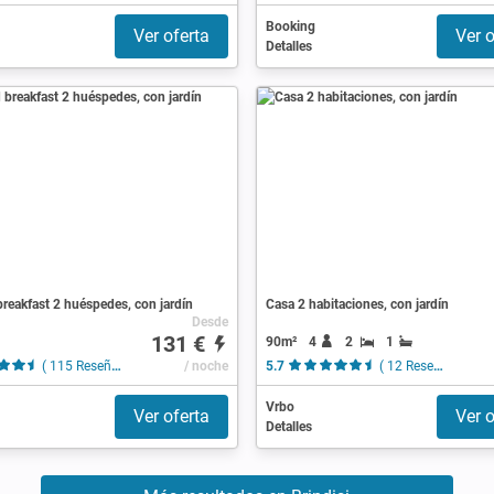
Booking
Ver oferta
Ver o
Detalles
reakfast 2 huéspedes, con jardín
Casa 2 habitaciones, con jardín
Desde
131 €
90m²
4
2
1
( 115 Reseñas )
/ noche
5.7
( 12 Reseñas )
Vrbo
Ver oferta
Ver o
Detalles