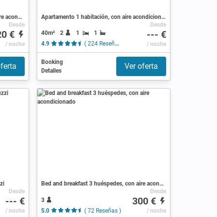
Bed and breakfast 4 huéspedes, con aire acondicionado
Apartamento 1 habitación, con aire acondicionado
Desde
Desde
20 €
--- €
40m²
2
1
1
/ noche
4.9
( 224 Reseñas )
/ noche
Booking
ferta
Ver oferta
Detalles
zi
Bed and breakfast 3 huéspedes, con aire acondicionado
Desde
Desde
--- €
300 €
3
/ noche
5.0
( 72 Reseñas )
/ noche