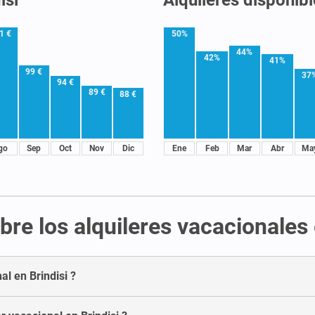
1 €
50%
44%
42%
41%
99 €
37
94 €
89 €
88 €
go
Sep
Oct
Nov
Dic
Ene
Feb
Mar
Abr
Ma
re los alquileres vacacionales 
al en Brindisi ?