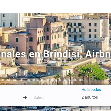
onales en Brindisi, Air
rindisi: casas, apartamentos y habitaciones.
Huéspedes
2 adultos