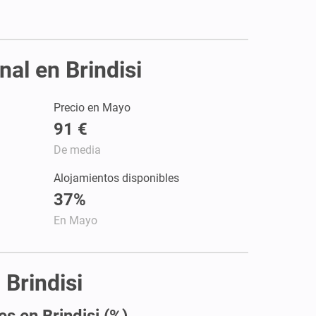
nal en Brindisi
Precio en Mayo
91 €
De media
Alojamientos disponibles
37%
En Mayo
 Brindisi
es en Brindisi (%)