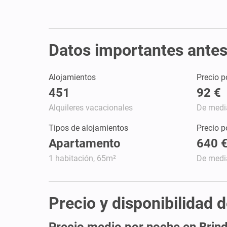
Datos importantes antes 
Alojamientos
Precio p
451
92 €
Alquileres vacacionales
De medi
Tipos de alojamientos
Precio 
Apartamento
640 
1 habitación, 65m²
De medi
Precio y disponibilidad d
Precio medio por noche en Brind