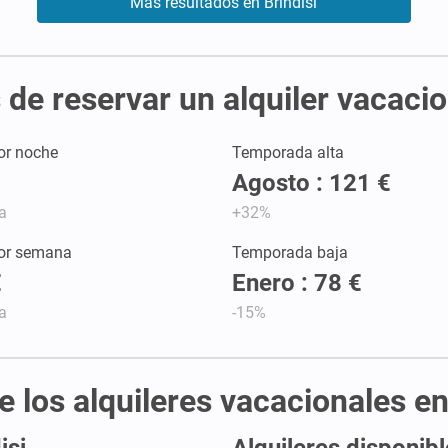
Más resultados en Brindisi
de reservar un alquiler vacacio
or noche
Temporada alta
Agosto : 121 €
a
+32%
por semana
Temporada baja
€
Enero : 78 €
a
-15%
e los alquileres vacacionales en
isi
Alquileres disponibl