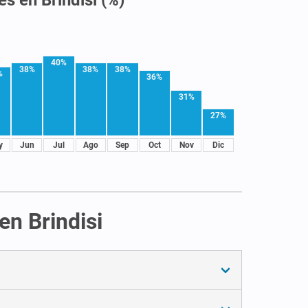
40%
38%
38%
38%
%
36%
31%
27%
y
Jun
Jul
Ago
Sep
Oct
Nov
Dic
en Brindisi