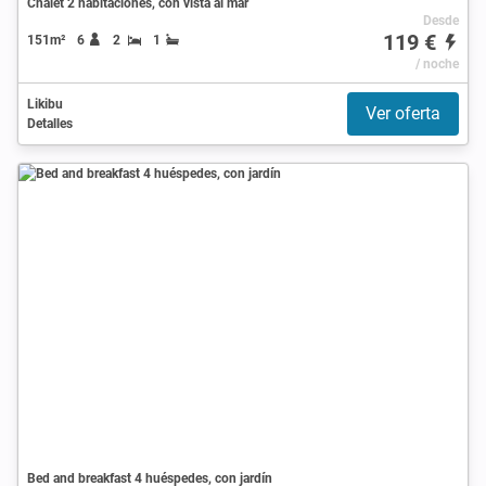
Chalet 2 habitaciones, con vista al mar
Desde
119 €
151m²
6
2
1
/ noche
Likibu
Ver oferta
Detalles
Bed and breakfast 4 huéspedes, con jardín