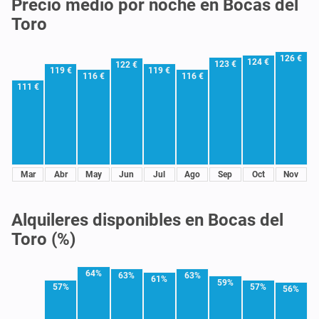
Precio medio por noche en Bocas del
Toro
126 €
124 €
123 €
122 €
119 €
119 €
116 €
116 €
111 €
Mar
Abr
May
Jun
Jul
Ago
Sep
Oct
Nov
Alquileres disponibles en Bocas del
Toro (%)
64%
63%
63%
61%
59%
57%
57%
56%