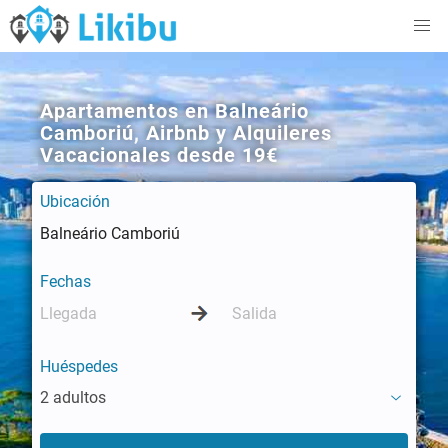
Apartamentos en Balneário
Camboriú, Airbnb y Alquileres
Vacacionales desde 19€
Ubicación
Fechas
Huéspedes
2 adultos