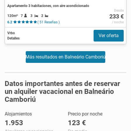
Apartamento 3 habitaciones, con aire acondicionado
Desde
233 €
120m²
7
3
2
6.2
( 51 Reseñas )
/ noche
Vrbo
Ver oferta
Detalles
Más resultados en Balneário Camboriú
Datos importantes antes de reservar
un alquiler vacacional en Balneário
Camboriú
Alojamientos
Precio por noche
1.953
123 €