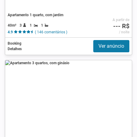
Apartamento 1 quarto, com jardim
A partir de
--- R$
40m²
3
1
1
4.9
( 146 comentários )
/ noite
Booking
Ver anúncio
Detalhes