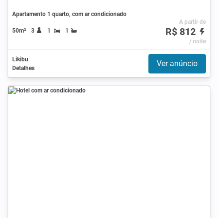
Apartamento 1 quarto, com ar condicionado
A partir de
R$ 812
50m²
3
1
1
/ noite
Likibu
Ver anúncio
Detalhes