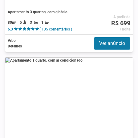
Apartamento 3 quartos, com ginásio
A partir de
R$ 699
80m²
5
3
1
6.3
( 105 comentários )
/ noite
Vrbo
Ver anúncio
Detalhes