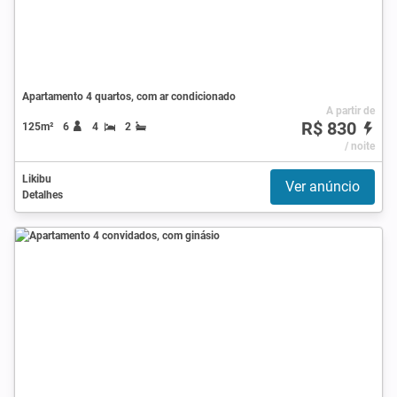
Apartamento 4 quartos, com ar condicionado
A partir de
R$ 830
125m²
6
4
2
/ noite
Likibu
Ver anúncio
Detalhes