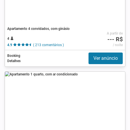
Apartamento 4 convidados, com ginásio
A partir de
--- R$
4
4.9
( 213 comentários )
/ noite
Booking
Ver anúncio
Detalhes