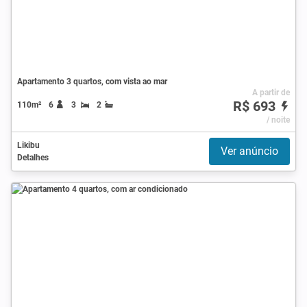
Apartamento 3 quartos, com vista ao mar
A partir de
R$ 693
110m²
6
3
2
/ noite
Likibu
Ver anúncio
Detalhes