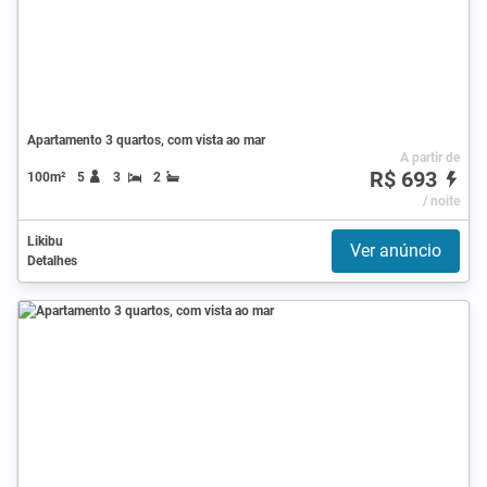
Apartamento 3 quartos, com vista ao mar
A partir de
R$ 693
100m²
5
3
2
/ noite
Likibu
Ver anúncio
Detalhes