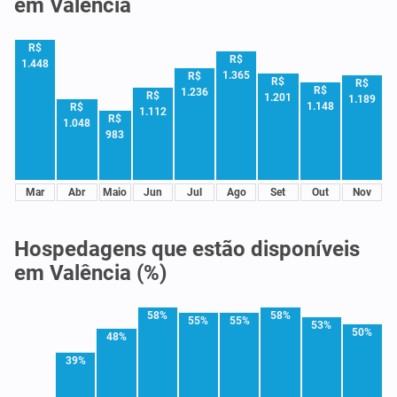
em Valência
R$
R$
1.448
1.365
R$
R$
R$
R$
1.236
R$
1.201
1.189
1.148
R$
1.112
R$
1.048
983
Mar
Abr
Maio
Jun
Jul
Ago
Set
Out
Nov
Hospedagens que estão disponíveis
em Valência (%)
58%
58%
55%
55%
53%
50%
48%
39%