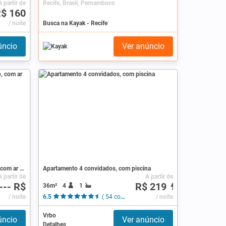
A partir de
Recife, Brasil, Pernambuco
$ 160
/ noite
Busca na Kayak - Recife
úncio
Ver anúncio
Pousada / Bed and breakfast 1 quarto, com ar condicionado
Apartamento 4 convidados, com piscina
A partir de
A partir de
--- R$
R$ 219
36m²
4
1
/ noite
6.5
( 54 comentários )
/ noite
Vrbo
úncio
Ver anúncio
Detalhes