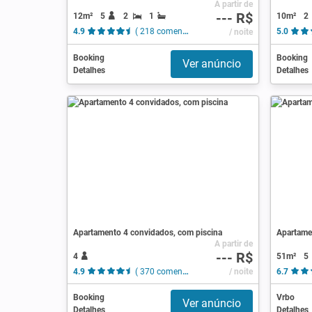
A partir de
--- R$
12m²
5
2
1
10m²
2
4.9
( 218 comentários )
/ noite
5.0
Booking
Booking
Ver anúncio
Detalhes
Detalhes
Apartamento 4 convidados, com piscina
Apartame
A partir de
--- R$
4
51m²
5
4.9
( 370 comentários )
/ noite
6.7
Booking
Vrbo
Ver anúncio
Detalhes
Detalhes