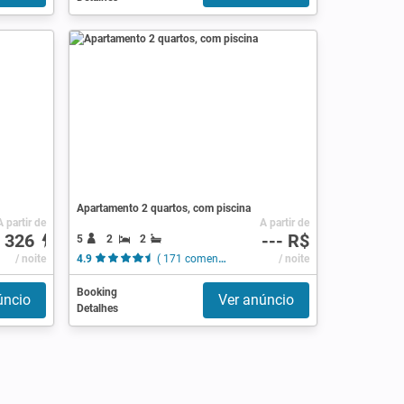
Apartamento 2 quartos, com piscina
A partir de
A partir de
 326
--- R$
5
2
2
/ noite
4.9
( 171 comentários )
/ noite
Booking
úncio
Ver anúncio
Detalhes