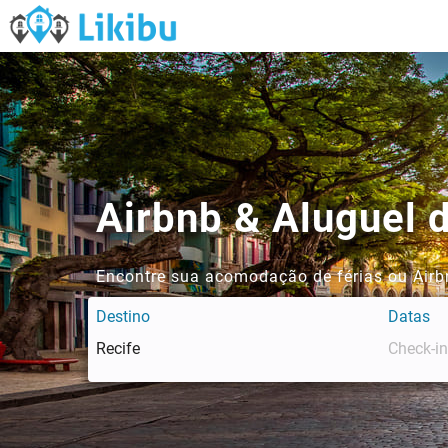
Airbnb & Aluguel 
Encontre sua acomodação de férias ou Airbn
Destino
Datas