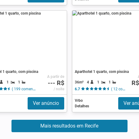
l 1 quarto, com piscina
Aparthotel 1 quarto, com piscina
A partir de
--- R$
R$
1
1
36m²
4
1
1
( 199 comentários )
/ noite
6.7
( 12 comentários )
Vrbo
Ver anúncio
Ver an
Detalhes
Mais resultados em Recife