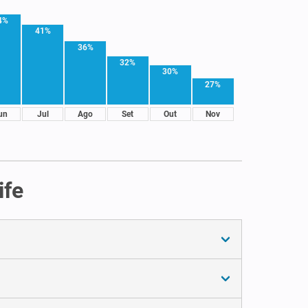
4%
41%
36%
32%
30%
27%
un
Jul
Ago
Set
Out
Nov
ife