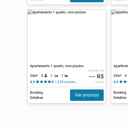
Apartamento 1 quarto, com piscina
Aparthote
A partir de
--- R$
24m²
3
1
1
25m²
4
4.9
( 239 comentários )
/ noite
4.9
Booking
Booking
Ver anúncio
Detalhes
Detalhes