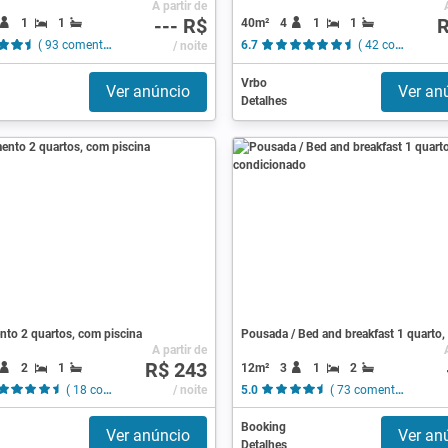
A partir de
--- R$
R
1
1
40m²
4
1
1
( 93 comentários )
/ noite
6.7
( 42 comentários )
Vrbo
Ver anúncio
Ver an
Detalhes
nto 2 quartos, com piscina
A partir de
R$ 243
2
1
12m²
3
1
2
( 18 comentários )
/ noite
5.0
( 73 comentários )
Booking
Ver anúncio
Ver an
Detalhes