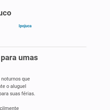
uco
Ipojuca
e para umas
 noturnos que
te o aluguel
para suas férias.
acilmente