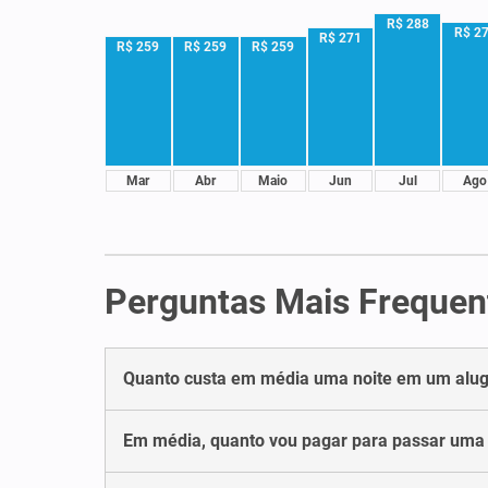
R$ 288
R$ 2
R$ 271
R$ 259
R$ 259
R$ 259
Mar
Abr
Maio
Jun
Jul
Ago
Perguntas Mais Frequen
Quanto custa em média uma noite em um alug
Em média, quanto vou pagar para passar um