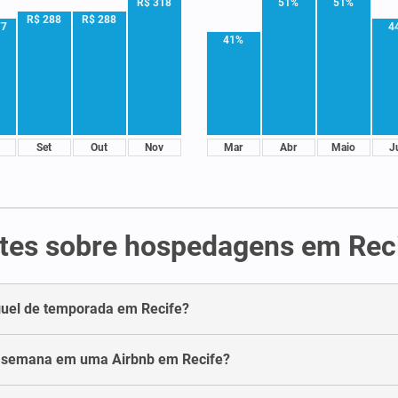
R$ 318
51%
51%
R$ 288
R$ 288
77
4
41%
Set
Out
Nov
Mar
Abr
Maio
J
tes sobre hospedagens em Rec
uel de temporada em Recife?
a semana em uma Airbnb em Recife?