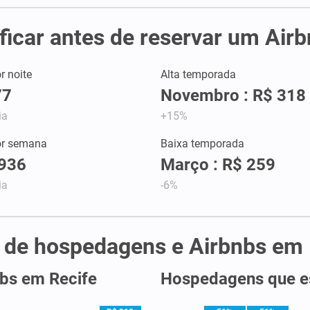
ficar antes de reservar um Air
r noite
Alta temporada
77
Novembro : R$ 318
ia
+15%
or semana
Baixa temporada
.936
Março : R$ 259
ia
-6%
e de hospedagens e Airbnbs em 
nbs em Recife
Hospedagens que es