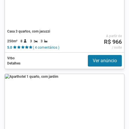
Casa 3 quartos, com jacuzzi
A partir de
R$ 966
250m²
8
3
3
5.0
( 4 comentários )
/ noite
Vrbo
Ver anúncio
Detalhes