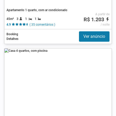
Apartamento 1 quarto, com ar condicionado
A partir de
R$ 1.203
45m²
3
1
1
4.9
( 35 comentários )
/ noite
Booking
Ver anúncio
Detalhes