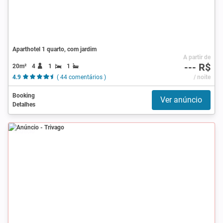
Aparthotel 1 quarto, com jardim
A partir de
--- R$
20m²
4
1
1
4.9
( 44 comentários )
/ noite
Booking
Ver anúncio
Detalhes
Anúncio