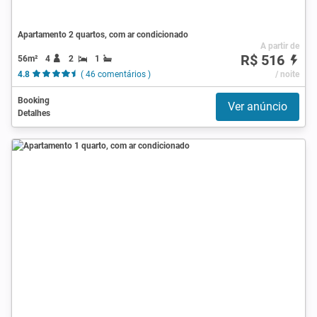
Apartamento 2 quartos, com ar condicionado
A partir de
R$ 516
56m²
4
2
1
4.8
( 46 comentários )
/ noite
Booking
Ver anúncio
Detalhes