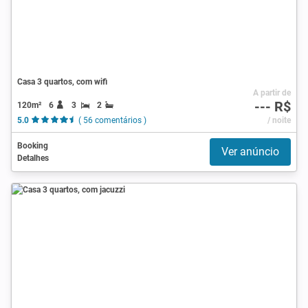
Casa 3 quartos, com wifi
A partir de
--- R$
120m²
6
3
2
5.0
( 56 comentários )
/ noite
Booking
Ver anúncio
Detalhes