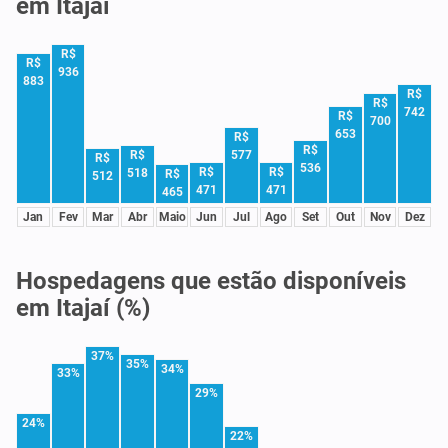
em Itajaí
R$
R$
936
883
R$
R$
742
R$
700
653
R$
R$
R$
577
R$
536
R$
R$
518
R$
512
471
471
465
Jan
Fev
Mar
Abr
Maio
Jun
Jul
Ago
Set
Out
Nov
Dez
Hospedagens que estão disponíveis
em Itajaí (%)
37%
35%
34%
33%
29%
24%
22%