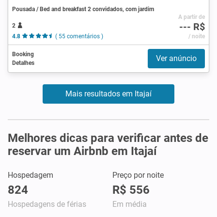
Pousada / Bed and breakfast 2 convidados, com jardim
A partir de
--- R$
2
4.8
( 55 comentários )
/ noite
Booking
Ver anúncio
Detalhes
Mais resultados em Itajaí
Melhores dicas para verificar antes de
reservar um Airbnb em Itajaí
Hospedagem
Preço por noite
824
R$ 556
Hospedagens de férias
Em média