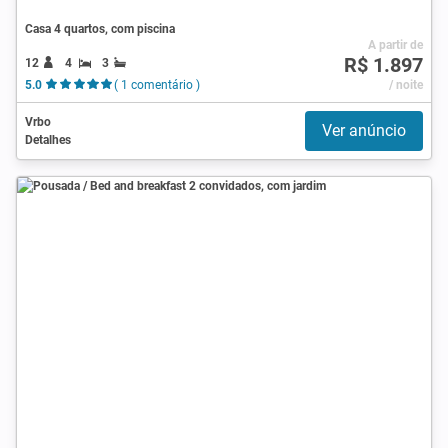
Casa 4 quartos, com piscina
A partir de
R$ 1.897
12
4
3
5.0
( 1 comentário )
/ noite
Vrbo
Ver anúncio
Detalhes