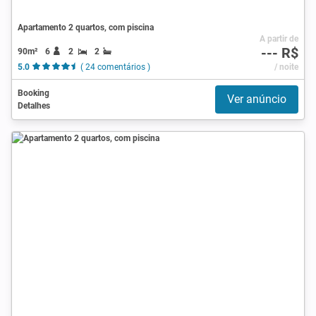
Apartamento 2 quartos, com piscina
A partir de
--- R$
90m²
6
2
2
5.0
( 24 comentários )
/ noite
Booking
Ver anúncio
Detalhes