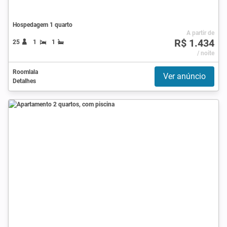
Hospedagem 1 quarto
A partir de
R$ 1.434
25
1
1
/ noite
Roomlala
Ver anúncio
Detalhes