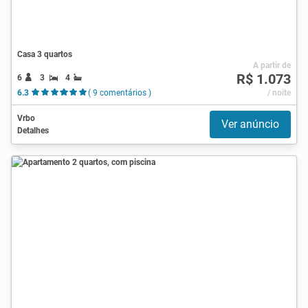
Casa 3 quartos
A partir de
R$ 1.073
6
3
4
6.3
( 9 comentários )
/ noite
Vrbo
Ver anúncio
Detalhes