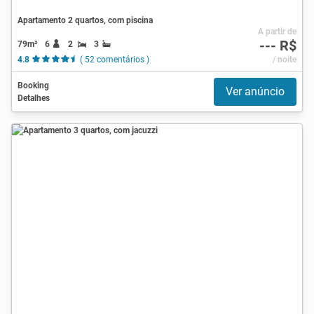
Apartamento 2 quartos, com piscina
A partir de
--- R$
79m²
6
2
3
4.8
( 52 comentários )
/ noite
Booking
Ver anúncio
Detalhes