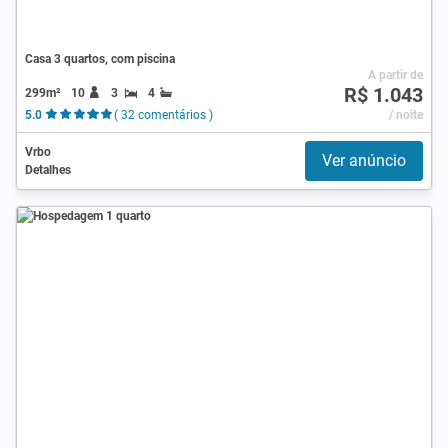
Casa 3 quartos, com piscina
A partir de
R$ 1.043
299m²
10
3
4
5.0
( 32 comentários )
/ noite
Vrbo
Ver anúncio
Detalhes