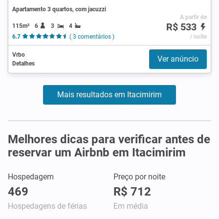
Apartamento 3 quartos, com jacuzzi
A partir de
R$ 533
115m²
6
3
4
6.7
( 3 comentários )
/ noite
Vrbo
Ver anúncio
Detalhes
Mais resultados em Itacimirim
Melhores dicas para verificar antes de
reservar um Airbnb em Itacimirim
Hospedagem
Preço por noite
469
R$ 712
Hospedagens de férias
Em média