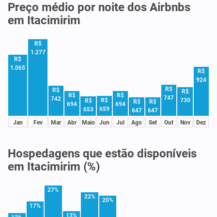
Preço médio por noite dos Airbnbs
em Itacimirim
R$
1.277
R$
1.065
R$
924
R$
R$
R$
R$
R$
747
742
R$
730
R$
R$
R$
694
694
659
653
647
647
Jan
Fev
Mar
Abr
Maio
Jun
Jul
Ago
Set
Out
Nov
Dez
Hospedagens que estão disponíveis
em Itacimirim (%)
27%
22%
20%
17%
13%