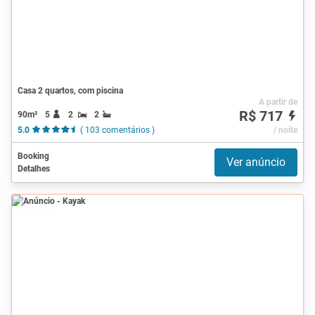
Casa 2 quartos, com piscina
A partir de
R$ 717
90m²
5
2
2
5.0
( 103 comentários )
/ noite
Booking
Ver anúncio
Detalhes
Anúncio