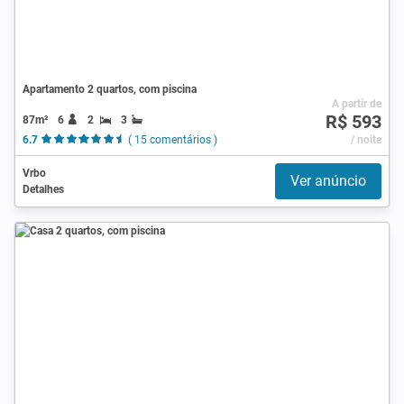
Apartamento 2 quartos, com piscina
A partir de
R$ 593
87m²
6
2
3
6.7
( 15 comentários )
/ noite
Vrbo
Ver anúncio
Detalhes