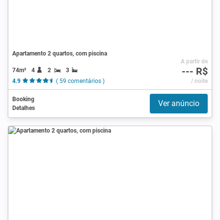
Apartamento 2 quartos, com piscina
A partir de
--- R$
74m²
4
2
3
4.9
( 59 comentários )
/ noite
Booking
Ver anúncio
Detalhes