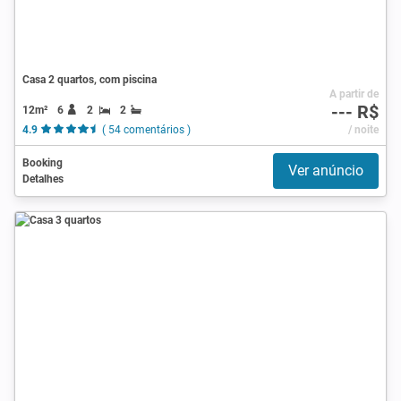
Casa 2 quartos, com piscina
A partir de
--- R$
12m²
6
2
2
4.9
( 54 comentários )
/ noite
Booking
Ver anúncio
Detalhes