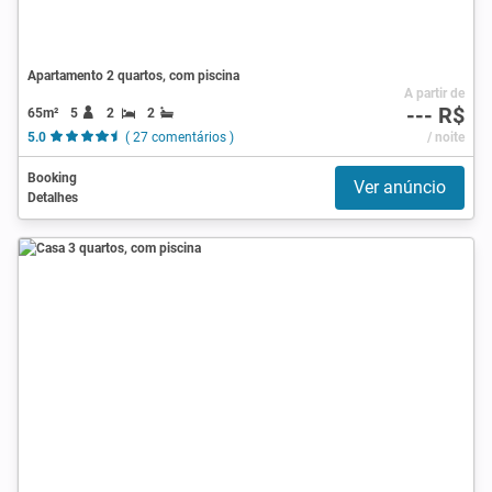
Apartamento 2 quartos, com piscina
A partir de
--- R$
65m²
5
2
2
5.0
( 27 comentários )
/ noite
Booking
Ver anúncio
Detalhes