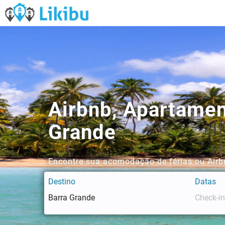
Airbnb, Apartamen
Grande
Encontre sua acomodação de férias ou Airbn
Destino
Datas