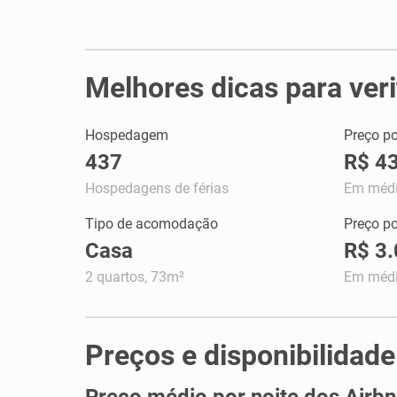
Melhores dicas para ver
Hospedagem
Preço po
437
R$ 4
Hospedagens de férias
Em méd
Tipo de acomodação
Preço p
Casa
R$ 3
2 quartos, 73m²
Em méd
Preços e disponibilidad
Preço médio por noite dos Airb