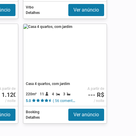
Vrbo
úncio
Ver anúncio
Detalhes
Casa 4 quartos, com jardim
A partir de
A partir de
 1.120
--- R$
220m²
11
4
3
/ noite
5.0
( 56 comentários )
/ noite
Booking
úncio
Ver anúncio
Detalhes