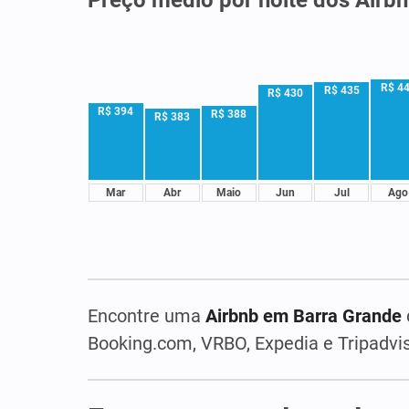
R$ 4
R$ 435
R$ 430
R$ 394
R$ 388
R$ 383
Mar
Abr
Maio
Jun
Jul
Ago
Encontre uma
Airbnb em Barra Grande
Booking.com, VRBO, Expedia e Tripadvis