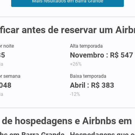
Mais resultados em Barra Grande
ificar antes de reservar um Ai
r noite
Alta temporada
35
Novembro : R$ 547
ia
+26%
or semana
Baixa temporada
.048
Abril : R$ 383
ia
-12%
e de hospedagens e Airbnbs em
nbs em Barra Grande
Hospedagens que es