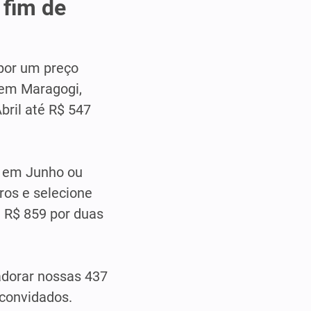
 fim de
por um preço
 em Maragogi,
ril até R$ 547
em Junho ou
tros e selecione
 R$ 859 por duas
adorar nossas 437
convidados.