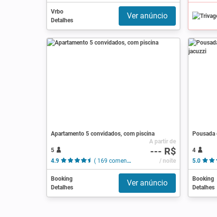
Vrbo
Ver anúncio
Detalhes
Apartamento 5 convidados, com piscina
A partir de
--- R$
5
4
4.9
( 169 comentários )
/ noite
5.0
Booking
Booking
Ver anúncio
Detalhes
Detalhes