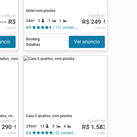
Hotel com piscina
A partir de
A partir de
--- R$
R$ 249
24m²
3
1
1
tários )
/ noite
4.9
( 171 comentários )
/ noite
Booking
úncio
Ver anúncio
Detalhes
Pousada / Bed and breakfast 4 convidados, com jardim
Casa 5 quartos, com piscina
A partir de
A partir de
 290
R$ 1.583
290m²
13
5
4
/ noite
5.0
( 52 comentários )
/ noite