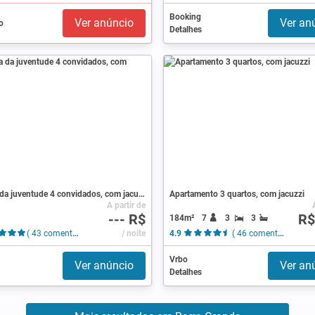
Booking
Ver anúncio
Ver an
Detalhes
Pousada da juventude 4 convidados, com jacuzzi
Apartamento 3 quartos, com jacuzzi
A partir de
--- R$
R$
184m²
7
3
3
( 43 comentários )
/ noite
4.9
( 46 comentários )
Vrbo
Ver anúncio
Ver an
Detalhes