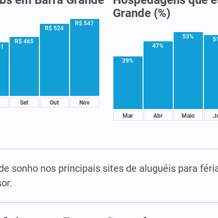
Grande (%)
R$ 547
R$ 524
53%
5
R$ 465
47%
41
39%
Set
Out
Nov
Mar
Abr
Maio
J
de sonho nos principais sites de aluguéis para féri
or.