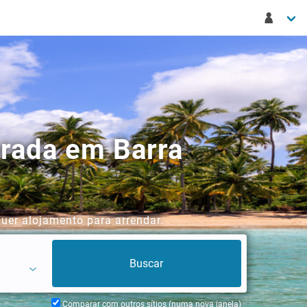
orada em Barra
uer alojamento para arrendar.
Comparar com outros sítios (numa nova janela)