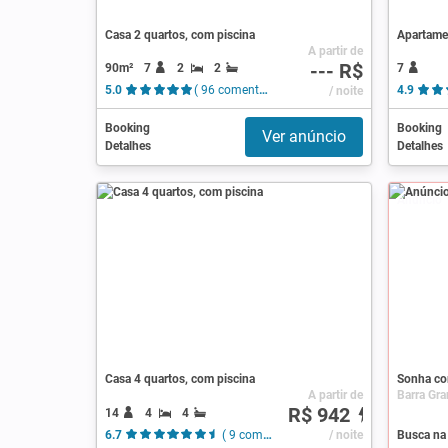
Casa 2 quartos, com piscina
Apartame
A partir de
--- R$
90m²
7
2
2
7
5.0
( 96 comentários )
/ noite
4.9
Booking
Booking
Ver anúncio
Detalhes
Detalhes
Anúncio
Casa 4 quartos, com piscina
Sonha co
A partir de
R$ 942
14
4
4
6.7
( 9 comentários )
/ noite