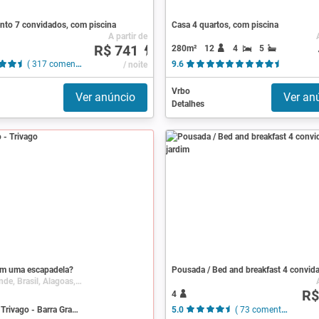
nto 7 convidados, com piscina
Casa 4 quartos, com piscina
A partir de
R$ 741
280m²
12
4
5
( 317 comentários )
/ noite
9.6
( 4 comen
Vrbo
Ver anúncio
Ver an
Detalhes
m uma escapadela?
Barra Grande, Brasil, Alagoas, Maragogi
R$
4
Busca na Trivago - Barra Grande
5.0
( 73 comentários )