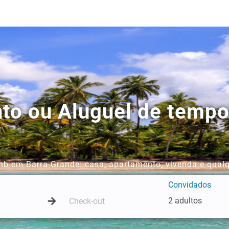
to ou Aluguel de temp
b em Barra Grande: casa, apartamento, vivenda e qualq
Convidados
2 adultos