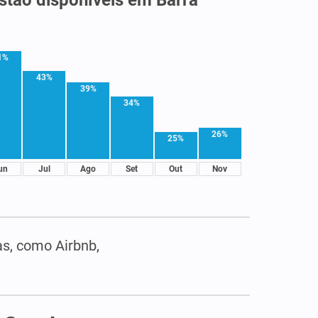
1%
43%
39%
34%
26%
25%
un
Jul
Ago
Set
Out
Nov
as, como Airbnb,