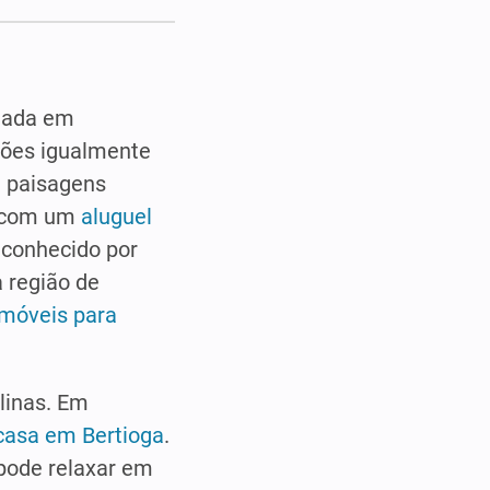
tuada em
giões igualmente
m paisagens
á com um
aluguel
 conhecido por
a região de
imóveis para
linas. Em
 casa em Bertioga
.
 pode relaxar em