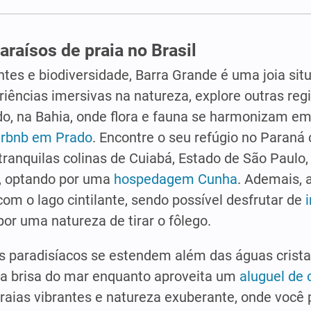
araísos de praia no Brasil
tes e biodiversidade, Barra Grande é uma joia si
iências imersivas na natureza, explore outras re
do, na Bahia, onde flora e fauna se harmonizam e
irbnb em Prado
. Encontre o seu refúgio no Paran
tranquilas colinas de Cuiabá, Estado de São Paulo,
s, optando por uma
hospedagem Cunha
. Ademais, 
om o lago cintilante, sendo possível desfrutar de
por uma natureza de tirar o fôlego.
os paradisíacos se estendem além das águas crista
a a brisa do mar enquanto aproveita um
aluguel de
raias vibrantes e natureza exuberante, onde você