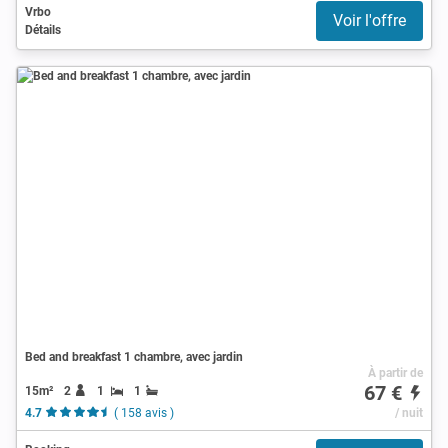
Vrbo
Voir l'offre
Détails
Bed and breakfast 1 chambre, avec jardin
À partir de
67 €
15m²
2
1
1
4.7
( 158 avis )
/ nuit