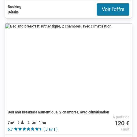
Booking
Voir l'offre
Détails
Bed and breakfast authentique, 2 chambres, avec climatisation
À partir de
120 €
7m²
5
2
1
6.7
( 3 avis )
/ nuit