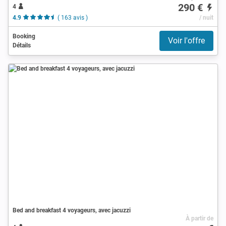
290 €
4
4.9
( 163 avis )
/ nuit
Booking
Voir l'offre
Détails
Bed and breakfast 4 voyageurs, avec jacuzzi
À partir de