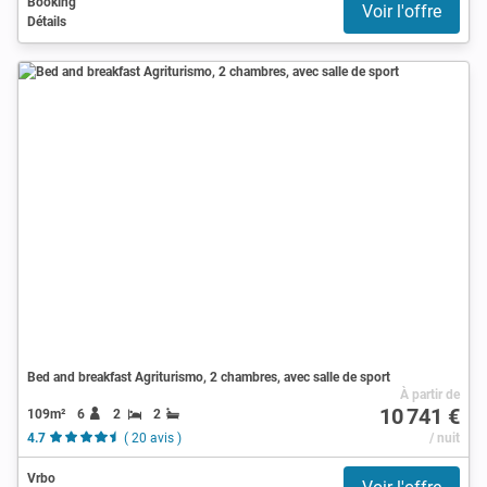
Booking
Voir l'offre
Détails
Bed and breakfast Agriturismo, 2 chambres, avec salle de sport
À partir de
10 741 €
109m²
6
2
2
4.7
( 20 avis )
/ nuit
Vrbo