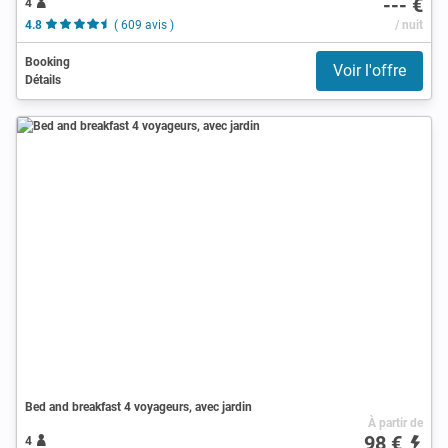
--- €
4
4.8
( 609 avis )
/ nuit
Booking
Voir l'offre
Détails
Bed and breakfast 4 voyageurs, avec jardin
À partir de
98 €
4