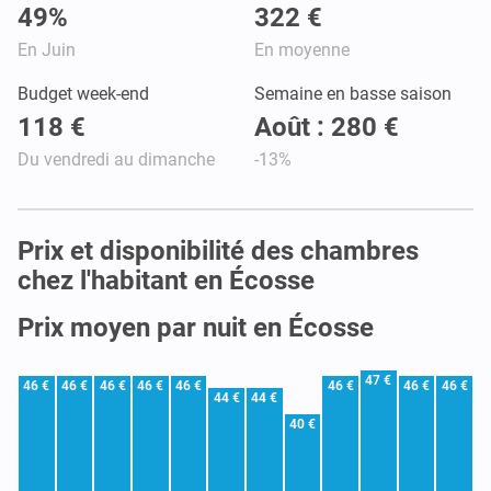
49%
322 €
En Juin
En moyenne
Budget week-end
Semaine en basse saison
118 €
Août : 280 €
Du vendredi au dimanche
-13%
Prix et disponibilité des chambres
chez l'habitant en Écosse
Prix moyen par nuit en Écosse
47 €
46 €
46 €
46 €
46 €
46 €
46 €
46 €
46 €
44 €
44 €
40 €