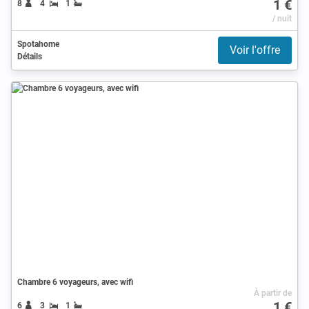
1 €
8
4
1
/ nuit
Spotahome
Voir l'offre
Détails
Chambre 6 voyageurs, avec wifi
À partir de
1 €
6
3
1